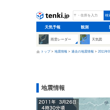
tenki.jp
検
天気予報
観測
雨雲レーダー
天気図
トップ
地震情報
過去の地震情報
2011年
地震情報