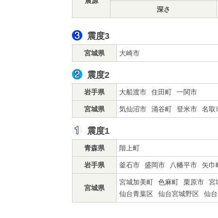
震源
深さ
震度3
宮城県
大崎市
震度2
岩手県
大船渡市
住田町
一関市
宮城県
気仙沼市
涌谷町
登米市
名取
震度1
青森県
階上町
岩手県
釜石市
盛岡市
八幡平市
矢巾
宮城加美町
色麻町
栗原市
宮
宮城県
仙台青葉区
仙台宮城野区
仙台