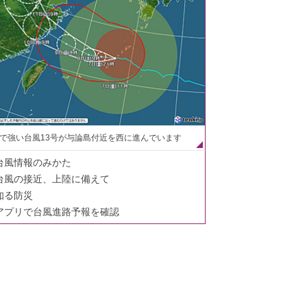
で強い台風13号が与論島付近を西に進んでいます
台風情報のみかた
台風の接近、上陸に備えて
知る防災
アプリで台風進路予報を確認