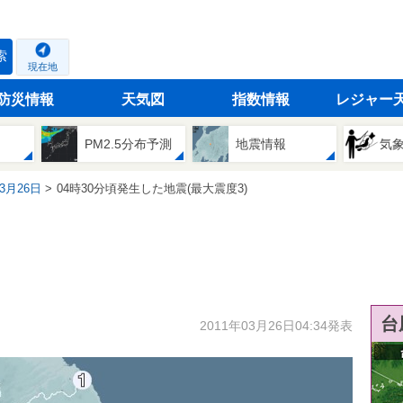
索
現在地
防災情報
天気図
指数情報
レジャー
PM2.5分布予測
地震情報
気
03月26日
04時30分頃発生した地震(最大震度3)
台
2011年03月26日04:34発表