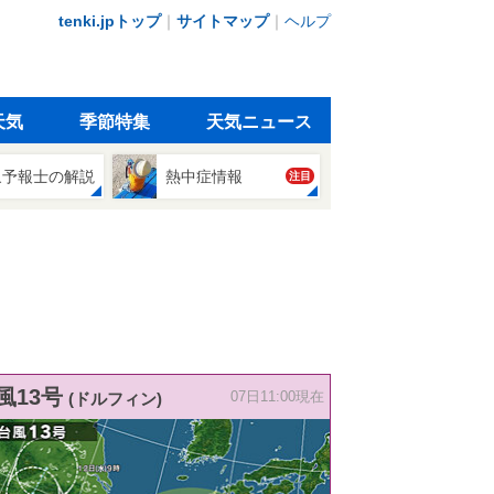
tenki.jpトップ
｜
サイトマップ
｜
ヘルプ
天気
季節特集
天気ニュース
象予報士の解説
熱中症情報
注目
風13号
(ドルフィン)
07日11:00現在