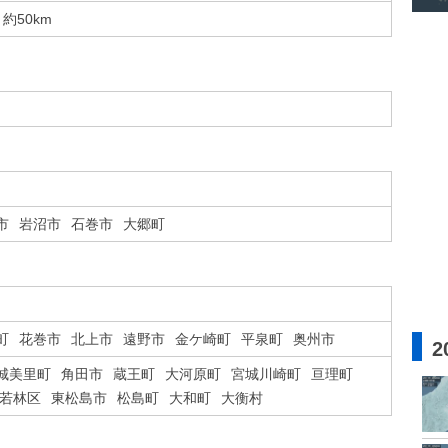
約50km
市
岩沼市
石巻市
大郷町
町
花巻市
北上市
遠野市
金ケ崎町
平泉町
奥州市
2
城美里町
角田市
蔵王町
大河原町
宮城川崎町
亘理町
若林区
東松島市
松島町
大和町
大衡村