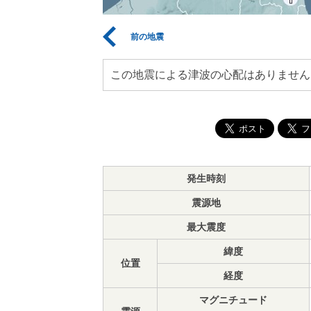
前の地震
この地震による津波の心配はありません
発生時刻
震源地
最大震度
緯度
位置
経度
マグニチュード