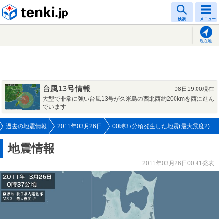
tenki.jp
検索
メニュー
現在地
台風13号情報
08日19:00現在
大型で非常に強い台風13号が久米島の西北西約200kmを西に進ん
でいます
過去の地震情報
2011年03月26日
00時37分頃発生した地震(最大震度2)
地震情報
2011年03月26日00:41発表