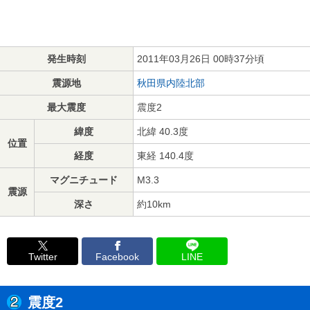
発生時刻
2011年03月26日 00時37分頃
震源地
秋田県内陸北部
最大震度
震度2
緯度
北緯 40.3度
位置
経度
東経 140.4度
マグニチュード
M3.3
震源
深さ
約10km
Twitter
Facebook
LINE
震度2