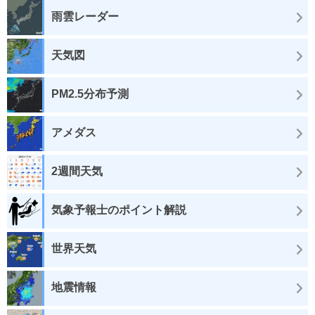
雨雲レーダー
天気図
PM2.5分布予測
アメダス
2週間天気
気象予報士のポイント解説
世界天気
地震情報