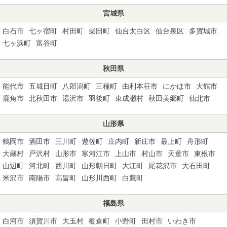
宮城県
白石市
七ヶ宿町
村田町
柴田町
仙台太白区
仙台泉区
多賀城市
七ヶ浜町
富谷町
秋田県
能代市
五城目町
八郎潟町
三種町
由利本荘市
にかほ市
大館市
鹿角市
北秋田市
湯沢市
羽後町
東成瀬村
秋田美郷町
仙北市
山形県
鶴岡市
酒田市
三川町
遊佐町
庄内町
新庄市
最上町
舟形町
大蔵村
戸沢村
山形市
寒河江市
上山市
村山市
天童市
東根市
山辺町
河北町
西川町
山形朝日町
大江町
尾花沢市
大石田町
米沢市
南陽市
高畠町
山形川西町
白鷹町
福島県
白河市
須賀川市
大玉村
棚倉町
小野町
田村市
いわき市