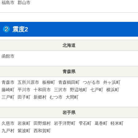
福島市
郡山市
震度2
北海道
函館市
青森県
青森市
五所川原市
板柳町
青森鶴田町
つがる市
外ヶ浜町
藤崎町
平川市
十和田市
三沢市
野辺地町
七戸町
横浜町
三戸町
田子町
新郷村
むつ市
大間町
岩手県
久慈市
岩泉町
田野畑村
岩手洋野町
雫石町
葛巻町
軽米町
九戸村
紫波町
西和賀町