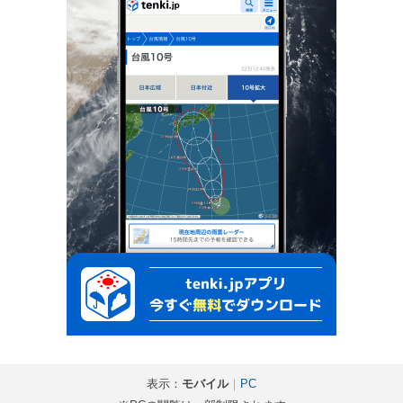
表示：
モバイル
｜
PC