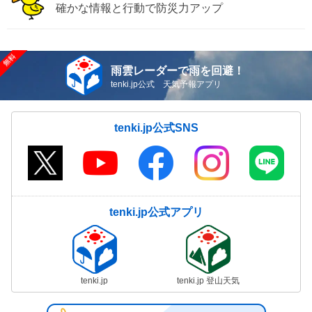
確かな情報と行動で防災力アップ
雨雲レーダーで雨を回避！
tenki.jp公式 天気予報アプリ
tenki.jp公式SNS
tenki.jp公式アプリ
tenki.jp
tenki.jp 登山天気