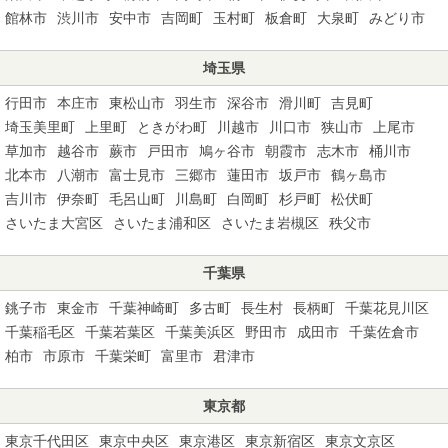
館林市
渋川市
安中市
吉岡町
玉村町
板倉町
大泉町
みどり市
埼玉県
行田市
本庄市
東松山市
羽生市
深谷市
滑川町
吉見町
埼玉美里町
上里町
ときがわ町
川越市
川口市
狭山市
上尾市
草加市
越谷市
蕨市
戸田市
鳩ヶ谷市
朝霞市
志木市
桶川市
北本市
八潮市
富士見市
三郷市
蓮田市
坂戸市
鶴ヶ島市
吉川市
伊奈町
毛呂山町
川島町
白岡町
杉戸町
松伏町
さいたま大宮区
さいたま浦和区
さいたま岩槻区
秩父市
千葉県
銚子市
東金市
千葉神崎町
多古町
長生村
長柄町
千葉花見川区
千葉稲毛区
千葉若葉区
千葉美浜区
野田市
成田市
千葉佐倉市
柏市
市原市
千葉栄町
富里市
君津市
東京都
東京千代田区
東京中央区
東京港区
東京新宿区
東京文京区