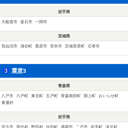
岩手県
大船渡市
釜石市
一関市
宮城県
気仙沼市
涌谷町
栗原市
登米市
宮城美里町
石巻市
震度3
青森県
八戸市
六戸町
東北町
五戸町
青森南部町
階上町
おいらせ町
東通村
岩手県
宮古市
普代村
野田村
住田町
盛岡市
二戸市
岩手町
滝沢村