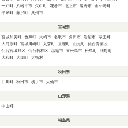
一戸町
八幡平市
矢巾町
花巻市
北上市
遠野市
金ケ崎町
平泉町
藤沢町
奥州市
宮城県
宮城加美町
色麻町
大崎市
名取市
角田市
岩沼市
蔵王町
大河原町
宮城川崎町
丸森町
亘理町
山元町
仙台青葉区
仙台宮城野区
仙台若林区
塩竈市
東松島市
松島町
利府町
大和町
大郷町
大衡村
秋田県
井川町
秋田市
横手市
大仙市
山形県
中山町
福島県