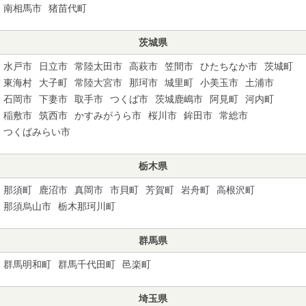
南相馬市
猪苗代町
茨城県
水戸市
日立市
常陸太田市
高萩市
笠間市
ひたちなか市
茨城町
東海村
大子町
常陸大宮市
那珂市
城里町
小美玉市
土浦市
石岡市
下妻市
取手市
つくば市
茨城鹿嶋市
阿見町
河内町
稲敷市
筑西市
かすみがうら市
桜川市
鉾田市
常総市
つくばみらい市
栃木県
那須町
鹿沼市
真岡市
市貝町
芳賀町
岩舟町
高根沢町
那須烏山市
栃木那珂川町
群馬県
群馬明和町
群馬千代田町
邑楽町
埼玉県