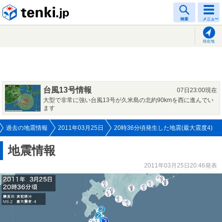
tenki.jp
検索
メニュー
現在地
台風13号情報
07日23:00現在
大型で非常に強い台風13号が久米島の北約90kmを西に進んでい
ます
過去の地震情報
2011年03月25日
20時36分頃発生した地震(最大震度4)
地震情報
2011年03月25日20:46発表