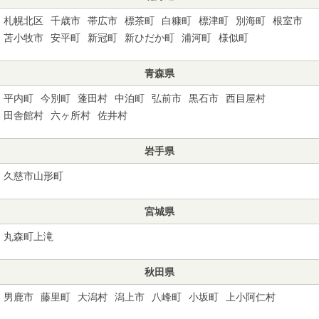
札幌北区
千歳市
帯広市
標茶町
白糠町
標津町
別海町
根室市
苫小牧市
安平町
新冠町
新ひだか町
浦河町
様似町
青森県
平内町
今別町
蓬田村
中泊町
弘前市
黒石市
西目屋村
田舎館村
六ヶ所村
佐井村
岩手県
久慈市山形町
宮城県
丸森町上滝
秋田県
男鹿市
藤里町
大潟村
潟上市
八峰町
小坂町
上小阿仁村