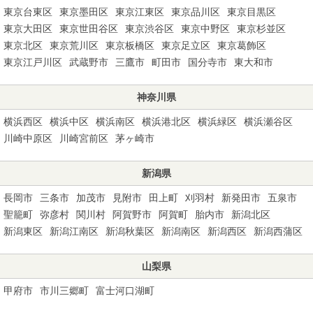
東京台東区
東京墨田区
東京江東区
東京品川区
東京目黒区
東京大田区
東京世田谷区
東京渋谷区
東京中野区
東京杉並区
東京北区
東京荒川区
東京板橋区
東京足立区
東京葛飾区
東京江戸川区
武蔵野市
三鷹市
町田市
国分寺市
東大和市
神奈川県
横浜西区
横浜中区
横浜南区
横浜港北区
横浜緑区
横浜瀬谷区
川崎中原区
川崎宮前区
茅ヶ崎市
新潟県
長岡市
三条市
加茂市
見附市
田上町
刈羽村
新発田市
五泉市
聖籠町
弥彦村
関川村
阿賀野市
阿賀町
胎内市
新潟北区
新潟東区
新潟江南区
新潟秋葉区
新潟南区
新潟西区
新潟西蒲区
山梨県
甲府市
市川三郷町
富士河口湖町