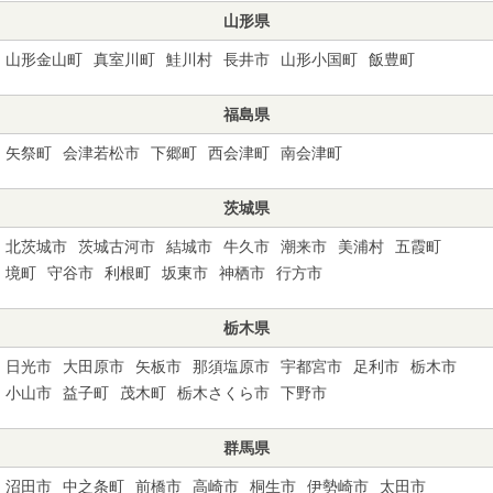
山形県
山形金山町
真室川町
鮭川村
長井市
山形小国町
飯豊町
福島県
矢祭町
会津若松市
下郷町
西会津町
南会津町
茨城県
北茨城市
茨城古河市
結城市
牛久市
潮来市
美浦村
五霞町
境町
守谷市
利根町
坂東市
神栖市
行方市
栃木県
日光市
大田原市
矢板市
那須塩原市
宇都宮市
足利市
栃木市
小山市
益子町
茂木町
栃木さくら市
下野市
群馬県
沼田市
中之条町
前橋市
高崎市
桐生市
伊勢崎市
太田市