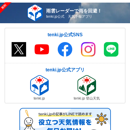
雨雲レーダーで雨を回避！
tenki.jp公式 天気予報アプリ
tenki.jp公式SNS
tenki.jp公式アプリ
tenki.jp
tenki.jp 登山天気