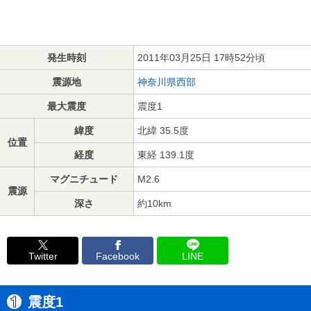
発生時刻
2011年03月25日 17時52分頃
震源地
神奈川県西部
最大震度
震度1
緯度
北緯 35.5度
位置
経度
東経 139.1度
マグニチュード
M2.6
震源
深さ
約10km
Twitter
Facebook
LINE
震度1