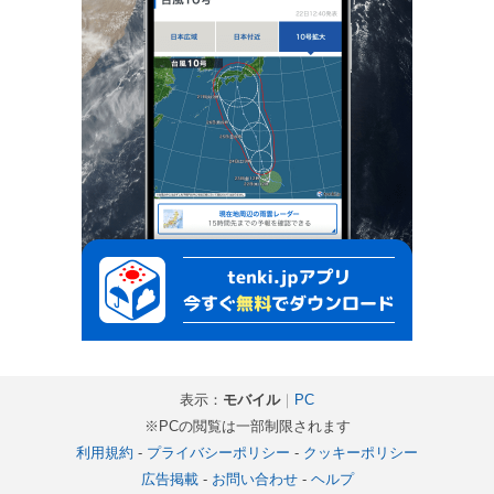
表示：
モバイル
｜
PC
※PCの閲覧は一部制限されます
利用規約
-
プライバシーポリシー
-
クッキーポリシー
広告掲載
-
お問い合わせ
-
ヘルプ