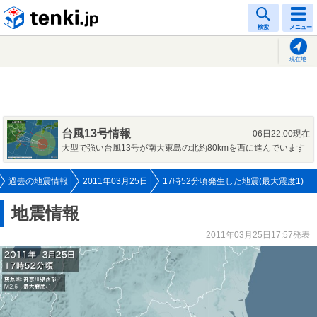
tenki.jp
検索
メニュー
現在地
台風13号情報
06日22:00現在
大型で強い台風13号が南大東島の北約80kmを西に進んでいます
過去の地震情報
2011年03月25日
17時52分頃発生した地震(最大震度1)
地震情報
2011年03月25日17:57発表