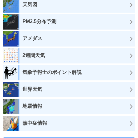
天気図
PM2.5分布予測
アメダス
2週間天気
気象予報士のポイント解説
世界天気
地震情報
熱中症情報