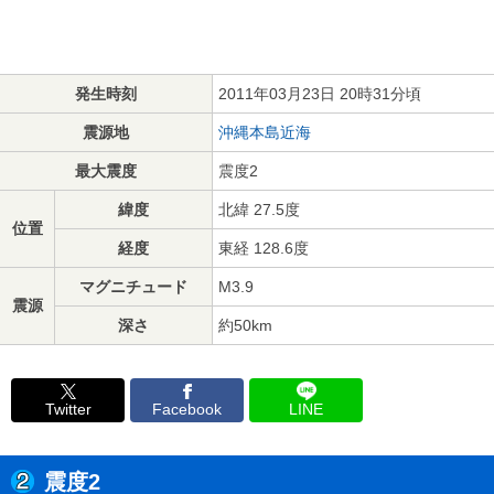
発生時刻
2011年03月23日 20時31分頃
震源地
沖縄本島近海
最大震度
震度2
緯度
北緯 27.5度
位置
経度
東経 128.6度
マグニチュード
M3.9
震源
深さ
約50km
Twitter
Facebook
LINE
震度2