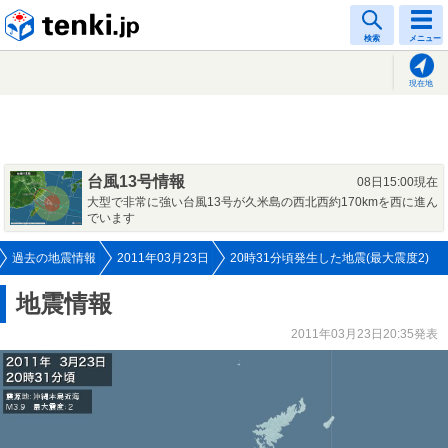
tenki.jp
検索
メニュー
現在地
台風13号情報
08日15:00現在
大型で非常に強い台風13号が久米島の西北西約170kmを西に進ん
でいます
過去の地震情報
2011年03月23日
20時31分頃発生した地震(最大震度2)
地震情報
2011年03月23日20:35発表