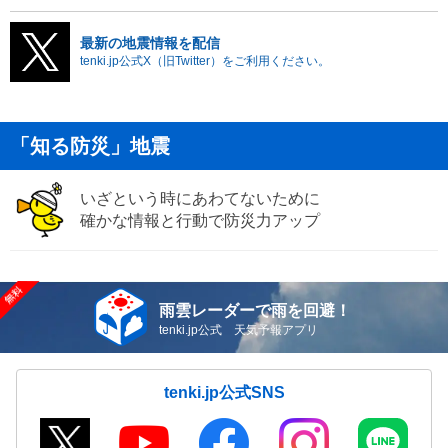
最新の地震情報を配信
tenki.jp公式X（旧Twitter）をご利用ください。
「知る防災」地震
いざという時にあわてないために
確かな情報と行動で防災力アップ
雨雲レーダーで雨を回避！
tenki.jp公式 天気予報アプリ
tenki.jp公式SNS