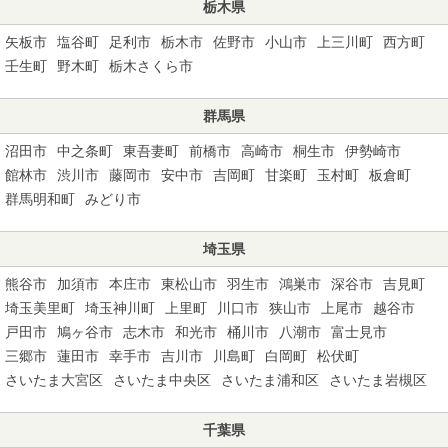
栃木県
矢板市
塩谷町
足利市
栃木市
佐野市
小山市
上三川町
西方町
壬生町
野木町
栃木さくら市
群馬県
沼田市
中之条町
東吾妻町
前橋市
高崎市
桐生市
伊勢崎市
館林市
渋川市
藤岡市
安中市
吉岡町
甘楽町
玉村町
板倉町
群馬明和町
みどり市
埼玉県
熊谷市
加須市
本庄市
東松山市
羽生市
鴻巣市
深谷市
吉見町
埼玉美里町
埼玉神川町
上里町
川口市
狭山市
上尾市
越谷市
戸田市
鳩ヶ谷市
志木市
和光市
桶川市
八潮市
富士見市
三郷市
蓮田市
幸手市
吉川市
川島町
白岡町
松伏町
さいたま大宮区
さいたま中央区
さいたま浦和区
さいたま岩槻区
千葉県