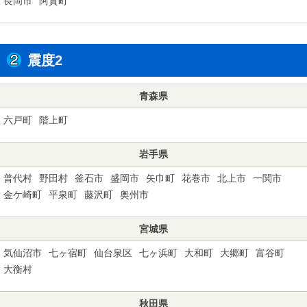
長岡市
阿賀町
震度2
青森県
六戸町
階上町
岩手県
普代村
野田村
釜石市
盛岡市
矢巾町
花巻市
北上市
一関市
金ケ崎町
平泉町
藤沢町
奥州市
宮城県
気仙沼市
七ヶ宿町
仙台泉区
七ヶ浜町
大和町
大郷町
富谷町
大衡村
秋田県