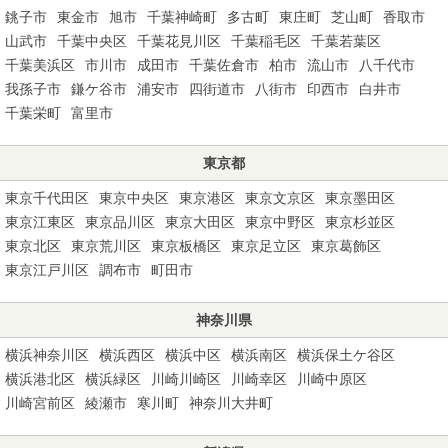
銚子市
東金市
旭市
千葉神崎町
多古町
東庄町
芝山町
香取市
山武市
千葉中央区
千葉花見川区
千葉稲毛区
千葉若葉区
千葉美浜区
市川市
成田市
千葉佐倉市
柏市
流山市
八千代市
我孫子市
鎌ケ谷市
浦安市
四街道市
八街市
印西市
白井市
千葉栄町
富里市
東京都
東京千代田区
東京中央区
東京港区
東京文京区
東京墨田区
東京江東区
東京品川区
東京大田区
東京中野区
東京杉並区
東京北区
東京荒川区
東京板橋区
東京足立区
東京葛飾区
東京江戸川区
調布市
町田市
神奈川県
横浜神奈川区
横浜西区
横浜中区
横浜南区
横浜保土ケ谷区
横浜港北区
横浜緑区
川崎川崎区
川崎幸区
川崎中原区
川崎宮前区
綾瀬市
寒川町
神奈川大井町