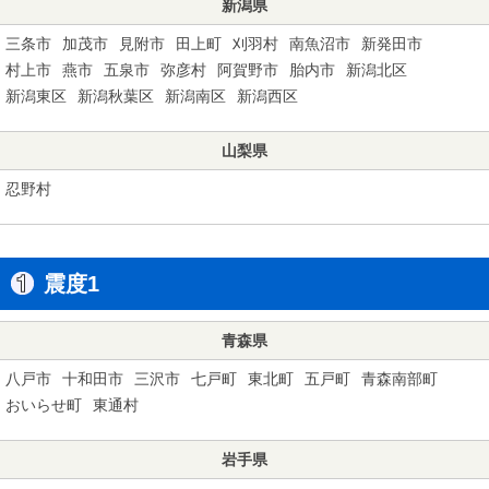
新潟県
三条市
加茂市
見附市
田上町
刈羽村
南魚沼市
新発田市
村上市
燕市
五泉市
弥彦村
阿賀野市
胎内市
新潟北区
新潟東区
新潟秋葉区
新潟南区
新潟西区
山梨県
忍野村
震度1
青森県
八戸市
十和田市
三沢市
七戸町
東北町
五戸町
青森南部町
おいらせ町
東通村
岩手県