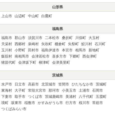
山形県
上山市
山辺町
中山町
白鷹町
福島県
福島市
郡山市
須賀川市
二本松市
桑折町
川俣町
大玉村
天栄村
西郷村
泉崎村
矢吹町
棚倉町
矢祭町
鮫川村
石川町
玉川村
小野町
田村市
福島伊達市
本宮市
相馬市
新地町
飯舘村
南相馬市
会津若松市
喜多方市
下郷町
西会津町
猪苗代町
会津坂下町
柳津町
会津美里町
茨城県
水戸市
日立市
高萩市
北茨城市
笠間市
ひたちなか市
茨城町
東海村
大子町
常陸大宮市
那珂市
小美玉市
土浦市
石岡市
下妻市
取手市
つくば市
茨城鹿嶋市
美浦村
八千代町
五霞町
境町
坂東市
稲敷市
かすみがうら市
行方市
桜川市
常総市
つくばみらい市