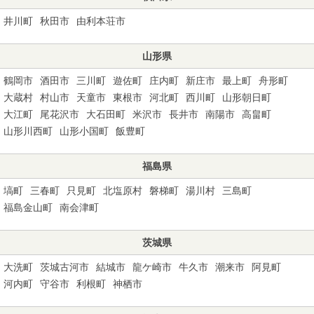
井川町
秋田市
由利本荘市
山形県
鶴岡市
酒田市
三川町
遊佐町
庄内町
新庄市
最上町
舟形町
大蔵村
村山市
天童市
東根市
河北町
西川町
山形朝日町
大江町
尾花沢市
大石田町
米沢市
長井市
南陽市
高畠町
山形川西町
山形小国町
飯豊町
福島県
塙町
三春町
只見町
北塩原村
磐梯町
湯川村
三島町
福島金山町
南会津町
茨城県
大洗町
茨城古河市
結城市
龍ケ崎市
牛久市
潮来市
阿見町
河内町
守谷市
利根町
神栖市