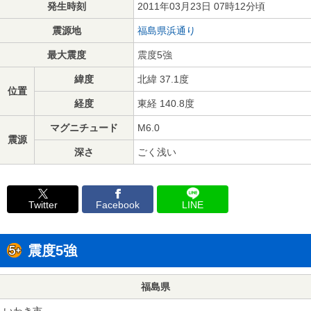
発生時刻
2011年03月23日 07時12分頃
震源地
福島県浜通り
最大震度
震度5強
緯度
北緯 37.1度
位置
経度
東経 140.8度
マグニチュード
M6.0
震源
深さ
ごく浅い
Twitter
Facebook
LINE
震度5強
福島県
いわき市