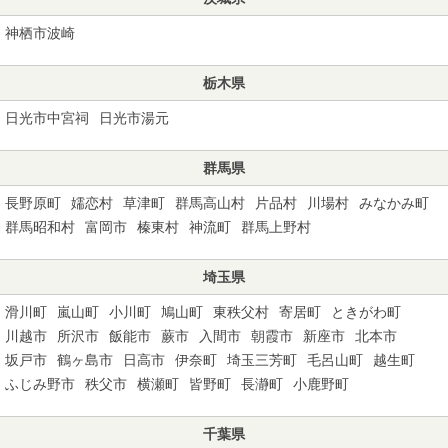
神栖市波崎
栃木県
日光市中宮祠
日光市湯元
群馬県
長野原町
嬬恋村
草津町
群馬高山村
片品村
川場村
みなかみ町
群馬昭和村
富岡市
榛東村
神流町
群馬上野村
埼玉県
滑川町
嵐山町
小川町
鳩山町
東秩父村
寄居町
ときがわ町
川越市
所沢市
飯能市
蕨市
入間市
朝霞市
新座市
北本市
坂戸市
鶴ヶ島市
日高市
伊奈町
埼玉三芳町
毛呂山町
越生町
ふじみ野市
秩父市
横瀬町
皆野町
長瀞町
小鹿野町
千葉県