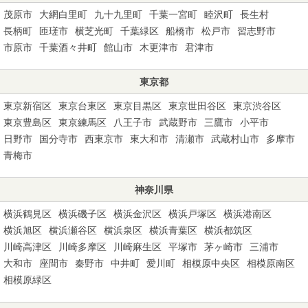
茂原市
大網白里町
九十九里町
千葉一宮町
睦沢町
長生村
長柄町
匝瑳市
横芝光町
千葉緑区
船橋市
松戸市
習志野市
市原市
千葉酒々井町
館山市
木更津市
君津市
東京都
東京新宿区
東京台東区
東京目黒区
東京世田谷区
東京渋谷区
東京豊島区
東京練馬区
八王子市
武蔵野市
三鷹市
小平市
日野市
国分寺市
西東京市
東大和市
清瀬市
武蔵村山市
多摩市
青梅市
神奈川県
横浜鶴見区
横浜磯子区
横浜金沢区
横浜戸塚区
横浜港南区
横浜旭区
横浜瀬谷区
横浜泉区
横浜青葉区
横浜都筑区
川崎高津区
川崎多摩区
川崎麻生区
平塚市
茅ヶ崎市
三浦市
大和市
座間市
秦野市
中井町
愛川町
相模原中央区
相模原南区
相模原緑区