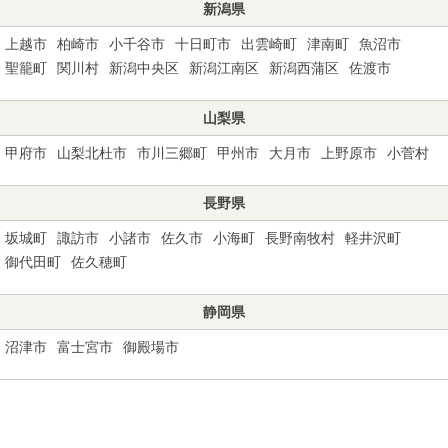
新潟県
上越市
柏崎市
小千谷市
十日町市
出雲崎町
津南町
魚沼市
聖籠町
関川村
新潟中央区
新潟江南区
新潟西蒲区
佐渡市
山梨県
甲府市
山梨北杜市
市川三郷町
甲州市
大月市
上野原市
小菅村
長野県
坂城町
諏訪市
小諸市
佐久市
小海町
長野南牧村
軽井沢町
御代田町
佐久穂町
静岡県
沼津市
富士宮市
御殿場市