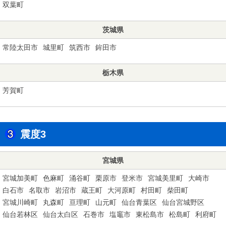
双葉町
茨城県
常陸太田市
城里町
筑西市
鉾田市
栃木県
芳賀町
震度3
宮城県
宮城加美町
色麻町
涌谷町
栗原市
登米市
宮城美里町
大崎市
白石市
名取市
岩沼市
蔵王町
大河原町
村田町
柴田町
宮城川崎町
丸森町
亘理町
山元町
仙台青葉区
仙台宮城野区
仙台若林区
仙台太白区
石巻市
塩竈市
東松島市
松島町
利府町