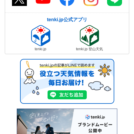
tenki.jp公式アプリ
tenki.jp
tenki.jp 登山天気