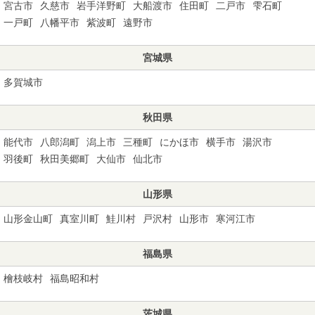
宮古市
久慈市
岩手洋野町
大船渡市
住田町
二戸市
雫石町
一戸町
八幡平市
紫波町
遠野市
宮城県
多賀城市
秋田県
能代市
八郎潟町
潟上市
三種町
にかほ市
横手市
湯沢市
羽後町
秋田美郷町
大仙市
仙北市
山形県
山形金山町
真室川町
鮭川村
戸沢村
山形市
寒河江市
福島県
檜枝岐村
福島昭和村
茨城県