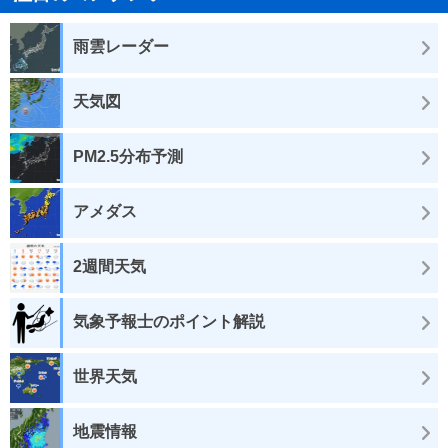
雨雲レーダー
天気図
PM2.5分布予測
アメダス
2週間天気
気象予報士のポイント解説
世界天気
地震情報