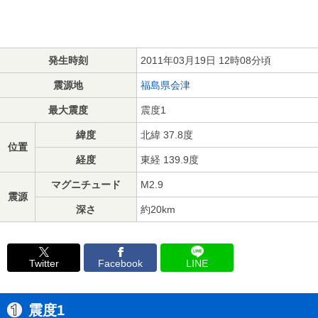
発生時刻
2011年03月19日 12時08分頃
震源地
福島県会津
最大震度
震度1
緯度
北緯 37.8度
位置
経度
東経 139.9度
マグニチュード
M2.9
震源
深さ
約20km
Twitter
Facebook
LINE
震度1