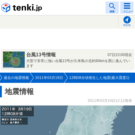
tenki.jp
検索
メニュー
現在地
台風13号情報
07日23:00現在
大型で非常に強い台風13号が久米島の北約90kmを西に進んでい
ます
過去の地震情報
2011年03月19日
12時08分頃発生した地震(最大震度1)
地震情報
2011年03月19日12:12発表