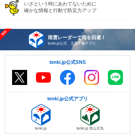
いざという時にあわてないために
確かな情報と行動で防災力アップ
雨雲レーダーで雨を回避！
tenki.jp公式 天気予報アプリ
tenki.jp公式SNS
tenki.jp公式アプリ
tenki.jp
tenki.jp 登山天気