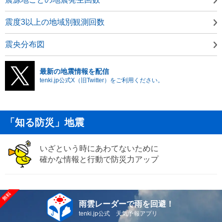
震度3以上の地域別観測回数
震央分布図
最新の地震情報を配信
tenki.jp公式X（旧Twitter）をご利用ください。
「知る防災」地震
いざという時にあわてないために
確かな情報と行動で防災力アップ
雨雲レーダーで雨を回避！
tenki.jp公式 天気予報アプリ