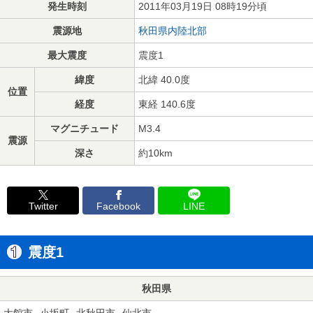
発生時刻
2011年03月19日 08時19分頃
震源地
秋田県内陸北部
最大震度
震度1
緯度
北緯 40.0度
位置
経度
東経 140.6度
マグニチュード
M3.4
震源
深さ
約10km
Twitter
Facebook
LINE
震度1
秋田県
大館市
小坂町
北秋田市
仙北市