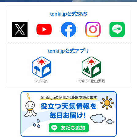
tenki.jp公式SNS
tenki.jp公式アプリ
tenki.jp
tenki.jp 登山天気