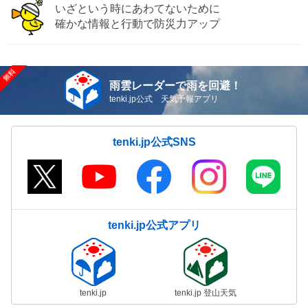
いざという時にあわてないために
確かな情報と行動で防災力アップ
雨雲レーダーで雨を回避！
tenki.jp公式 天気予報アプリ
tenki.jp公式SNS
tenki.jp公式アプリ
tenki.jp
tenki.jp 登山天気