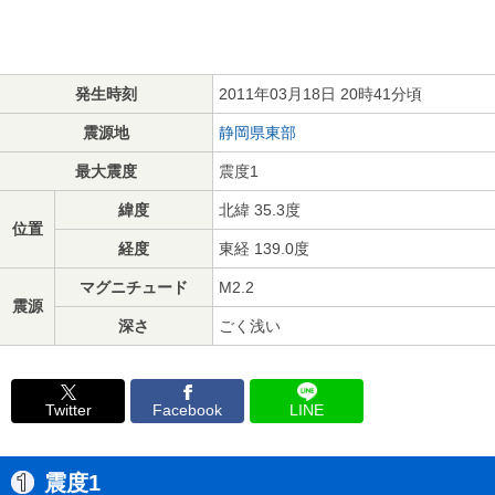
発生時刻
2011年03月18日 20時41分頃
震源地
静岡県東部
最大震度
震度1
緯度
北緯 35.3度
位置
経度
東経 139.0度
マグニチュード
M2.2
震源
深さ
ごく浅い
Twitter
Facebook
LINE
震度1