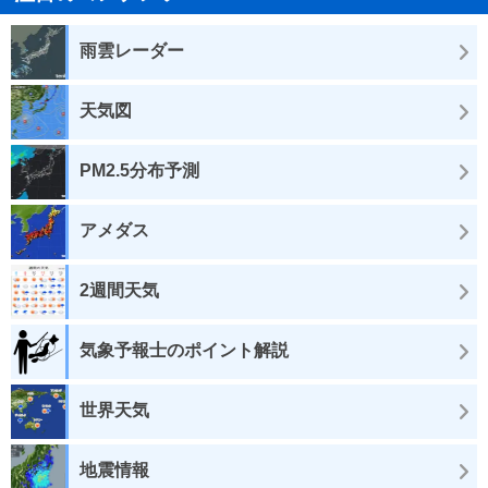
雨雲レーダー
天気図
PM2.5分布予測
アメダス
2週間天気
気象予報士のポイント解説
世界天気
地震情報