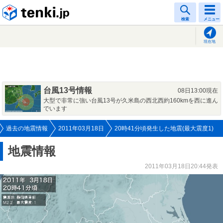
tenki.jp
検索
メニュー
現在地
台風13号情報
08日13:00現在
大型で非常に強い台風13号が久米島の西北西約160kmを西に進ん
でいます
過去の地震情報
2011年03月18日
20時41分頃発生した地震(最大震度1)
地震情報
2011年03月18日20:44発表