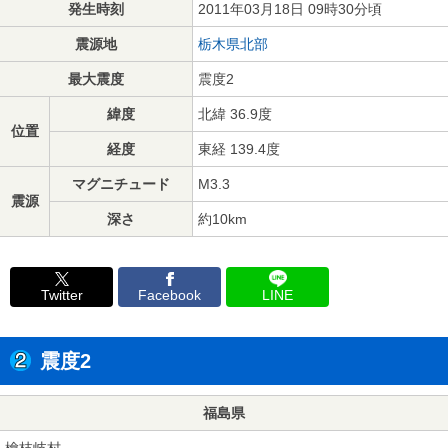
発生時刻
2011年03月18日 09時30分頃
震源地
栃木県北部
最大震度
震度2
緯度
北緯 36.9度
位置
経度
東経 139.4度
マグニチュード
M3.3
震源
深さ
約10km
Twitter
Facebook
LINE
震度2
福島県
檜枝岐村