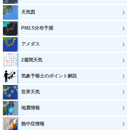
天気図
PM2.5分布予測
アメダス
2週間天気
気象予報士のポイント解説
世界天気
地震情報
熱中症情報