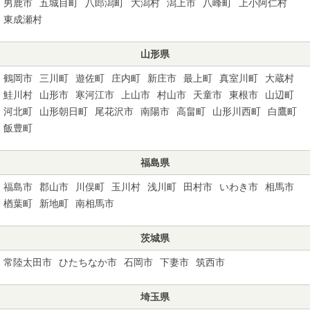
男鹿市
五城目町
八郎潟町
大潟村
潟上市
八峰町
上小阿仁村
東成瀬村
山形県
鶴岡市
三川町
遊佐町
庄内町
新庄市
最上町
真室川町
大蔵村
鮭川村
山形市
寒河江市
上山市
村山市
天童市
東根市
山辺町
河北町
山形朝日町
尾花沢市
南陽市
高畠町
山形川西町
白鷹町
飯豊町
福島県
福島市
郡山市
川俣町
玉川村
浅川町
田村市
いわき市
相馬市
楢葉町
新地町
南相馬市
茨城県
常陸太田市
ひたちなか市
石岡市
下妻市
筑西市
埼玉県