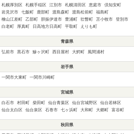
札幌厚別区
札幌手稲区
江別市
札幌清田区
恵庭市
倶知安町
岩見沢市
七飯町
鹿部町
渡島森町
渡島松前町
福島町
檜山江差町
乙部町
胆振伊達市
豊浦町
壮瞥町
苫小牧市
登別市
白老町
厚真町
日高地方日高町
平取町
えりも町
青森県
弘前市
黒石市
鰺ヶ沢町
西目屋村
大鰐町
風間浦村
岩手県
一関市大東町
一関市川崎町
宮城県
白石市
村田町
柴田町
仙台青葉区
仙台宮城野区
仙台若林区
仙台太白区
仙台泉区
石巻市
七ヶ浜町
大和町
大郷町
富谷町
秋田県