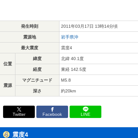
発生時刻
2011年03月17日 13時14分頃
震源地
岩手県沖
最大震度
震度4
緯度
北緯 40.1度
位置
経度
東経 142.5度
マグニチュード
M5.8
震源
深さ
約20km
Twitter
Facebook
LINE
震度4