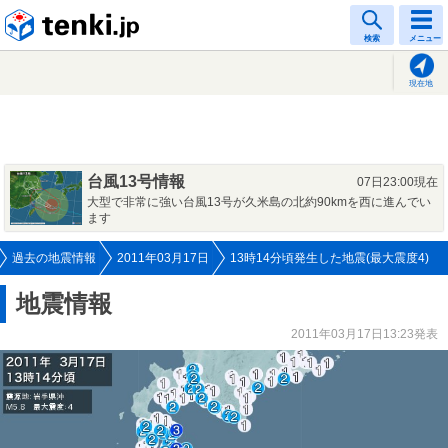
tenki.jp
検索
メニュー
現在地
台風13号情報
07日23:00現在
大型で非常に強い台風13号が久米島の北約90kmを西に進んでい
ます
過去の地震情報
2011年03月17日
13時14分頃発生した地震(最大震度4)
地震情報
2011年03月17日13:23発表