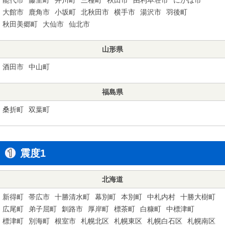
大館市
鹿角市
小坂町
北秋田市
横手市
湯沢市
羽後町
秋田美郷町
大仙市
仙北市
山形県
酒田市
中山町
福島県
桑折町
双葉町
震度1
北海道
新得町
帯広市
十勝清水町
幕別町
本別町
中札内村
十勝大樹町
広尾町
弟子屈町
釧路市
厚岸町
標茶町
白糠町
中標津町
標津町
別海町
根室市
札幌北区
札幌東区
札幌白石区
札幌南区