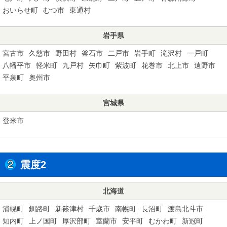
おいらせ町
むつ市
東通村
岩手県
宮古市
久慈市
野田村
釜石市
二戸市
岩手町
滝沢村
一戸町
八幡平市
軽米町
九戸村
矢巾町
紫波町
花巻市
北上市
遠野市
平泉町
奥州市
宮城県
登米市
震度2
北海道
浦幌町
釧路町
新篠津村
千歳市
南幌町
長沼町
渡島北斗市
知内町
上ノ国町
厚沢部町
室蘭市
安平町
むかわ町
新冠町