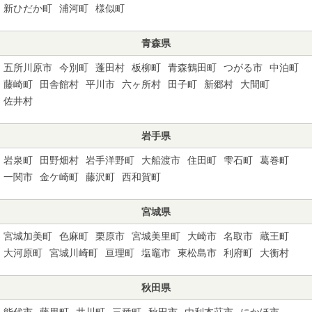
新ひだか町
浦河町
様似町
青森県
五所川原市
今別町
蓬田村
板柳町
青森鶴田町
つがる市
中泊町
藤崎町
田舎館村
平川市
六ヶ所村
田子町
新郷村
大間町
佐井村
岩手県
岩泉町
田野畑村
岩手洋野町
大船渡市
住田町
雫石町
葛巻町
一関市
金ケ崎町
藤沢町
西和賀町
宮城県
宮城加美町
色麻町
栗原市
宮城美里町
大崎市
名取市
蔵王町
大河原町
宮城川崎町
亘理町
塩竈市
東松島市
利府町
大衡村
秋田県
能代市
藤里町
井川町
三種町
秋田市
由利本荘市
にかほ市