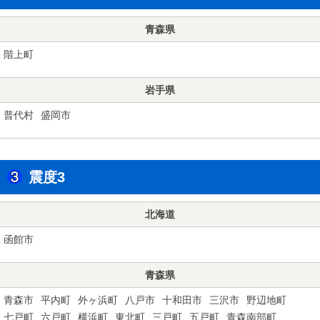
青森県
階上町
岩手県
普代村
盛岡市
震度3
北海道
函館市
青森県
青森市
平内町
外ヶ浜町
八戸市
十和田市
三沢市
野辺地町
七戸町
六戸町
横浜町
東北町
三戸町
五戸町
青森南部町