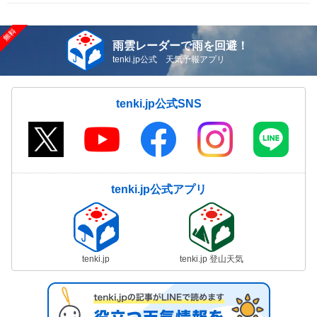
雨雲レーダーで雨を回避！
tenki.jp公式 天気予報アプリ
tenki.jp公式SNS
tenki.jp公式アプリ
tenki.jp
tenki.jp 登山天気