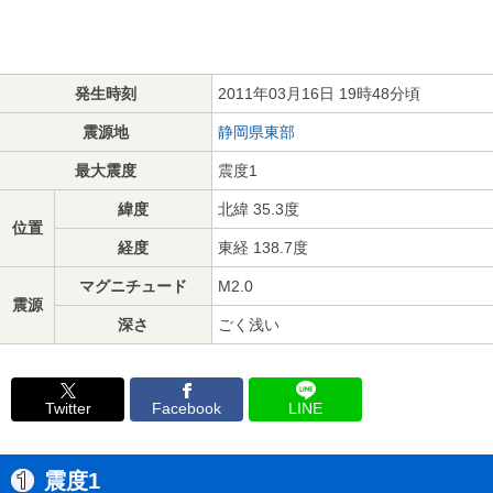
発生時刻
2011年03月16日 19時48分頃
震源地
静岡県東部
最大震度
震度1
緯度
北緯 35.3度
位置
経度
東経 138.7度
マグニチュード
M2.0
震源
深さ
ごく浅い
Twitter
Facebook
LINE
震度1