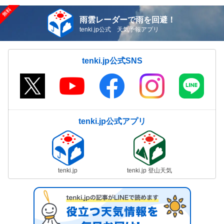
雨雲レーダーで雨を回避！
tenki.jp公式 天気予報アプリ
tenki.jp公式SNS
tenki.jp公式アプリ
tenki.jp
tenki.jp 登山天気