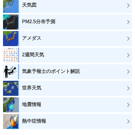
天気図
PM2.5分布予測
アメダス
2週間天気
気象予報士のポイント解説
世界天気
地震情報
熱中症情報