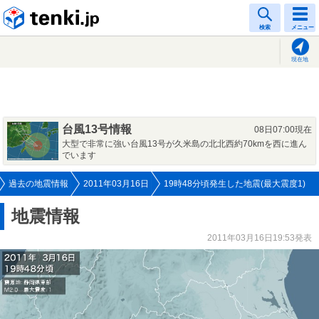
tenki.jp
検索
メニュー
現在地
台風13号情報
08日07:00現在
大型で非常に強い台風13号が久米島の北北西約70kmを西に進ん
でいます
過去の地震情報
2011年03月16日
19時48分頃発生した地震(最大震度1)
地震情報
2011年03月16日19:53発表