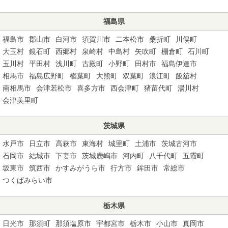
福島県
福島市
郡山市
白河市
須賀川市
二本松市
桑折町
川俣町
大玉村
鏡石町
西郷村
泉崎村
中島村
矢吹町
棚倉町
石川町
玉川村
平田村
浅川町
古殿町
小野町
田村市
福島伊達市
相馬市
福島広野町
楢葉町
大熊町
双葉町
浪江町
飯舘村
南相馬市
会津若松市
喜多方市
西会津町
猪苗代町
湯川村
会津美里町
茨城県
水戸市
日立市
高萩市
東海村
城里町
土浦市
茨城古河市
石岡市
結城市
下妻市
茨城鹿嶋市
河内町
八千代町
五霞町
坂東市
筑西市
かすみがうら市
行方市
鉾田市
常総市
つくばみらい市
栃木県
日光市
那須町
那須塩原市
宇都宮市
栃木市
小山市
真岡市