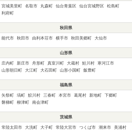
宮城美里町
名取市
丸森町
仙台青葉区
仙台宮城野区
松島町
利府町
秋田県
能代市
秋田市
由利本荘市
横手市
秋田美郷町
大仙市
山形県
庄内町
新庄市
舟形町
真室川町
大蔵村
鮭川村
寒河江市
山形朝日町
大江町
大石田町
山形小国町
飯豊町
福島県
矢祭町
塙町
鮫川村
三春町
本宮市
葛尾村
新地町
下郷町
磐梯町
柳津町
南会津町
茨城県
常陸太田市
大洗町
大子町
常陸大宮市
つくば市
潮来市
美浦村