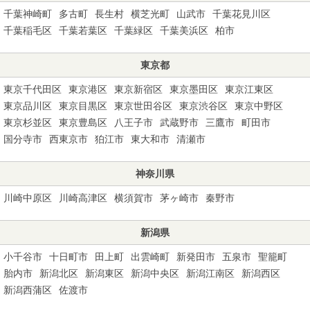
千葉神崎町
多古町
長生村
横芝光町
山武市
千葉花見川区
千葉稲毛区
千葉若葉区
千葉緑区
千葉美浜区
柏市
東京都
東京千代田区
東京港区
東京新宿区
東京墨田区
東京江東区
東京品川区
東京目黒区
東京世田谷区
東京渋谷区
東京中野区
東京杉並区
東京豊島区
八王子市
武蔵野市
三鷹市
町田市
国分寺市
西東京市
狛江市
東大和市
清瀬市
神奈川県
川崎中原区
川崎高津区
横須賀市
茅ヶ崎市
秦野市
新潟県
小千谷市
十日町市
田上町
出雲崎町
新発田市
五泉市
聖籠町
胎内市
新潟北区
新潟東区
新潟中央区
新潟江南区
新潟西区
新潟西蒲区
佐渡市