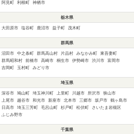
阿見町
利根町
神栖市
栃木県
大田原市
塩谷町
鹿沼市
益子町
茂木町
群馬県
沼田市
中之条町
群馬高山村
片品村
みなかみ町
東吾妻町
群馬昭和村
前橋市
高崎市
桐生市
伊勢崎市
渋川市
富岡市
吉岡町
玉村町
みどり市
埼玉県
深谷市
鳩山町
埼玉神川町
上里町
川越市
所沢市
狭山市
上尾市
越谷市
和光市
新座市
北本市
三郷市
坂戸市
鶴ヶ島市
日高市
埼玉三芳町
毛呂山町
杉戸町
松伏町
さいたま岩槻区
ふじみ野市
千葉県