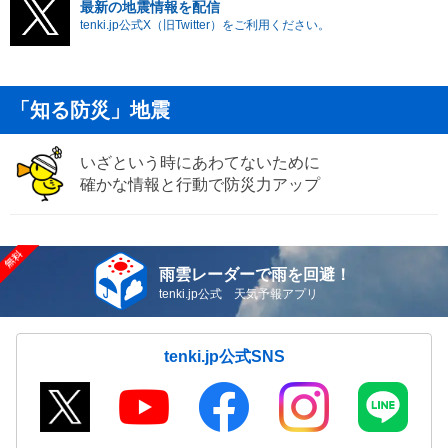
最新の地震情報を配信
tenki.jp公式X（旧Twitter）をご利用ください。
「知る防災」地震
いざという時にあわてないために
確かな情報と行動で防災力アップ
雨雲レーダーで雨を回避！
tenki.jp公式 天気予報アプリ
tenki.jp公式SNS