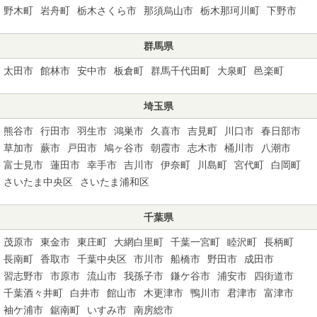
野木町
岩舟町
栃木さくら市
那須烏山市
栃木那珂川町
下野市
群馬県
太田市
館林市
安中市
板倉町
群馬千代田町
大泉町
邑楽町
埼玉県
熊谷市
行田市
羽生市
鴻巣市
久喜市
吉見町
川口市
春日部市
草加市
蕨市
戸田市
鳩ヶ谷市
朝霞市
志木市
桶川市
八潮市
富士見市
蓮田市
幸手市
吉川市
伊奈町
川島町
宮代町
白岡町
さいたま中央区
さいたま浦和区
千葉県
茂原市
東金市
東庄町
大網白里町
千葉一宮町
睦沢町
長柄町
長南町
香取市
千葉中央区
市川市
船橋市
野田市
成田市
習志野市
市原市
流山市
我孫子市
鎌ケ谷市
浦安市
四街道市
千葉酒々井町
白井市
館山市
木更津市
鴨川市
君津市
富津市
袖ケ浦市
鋸南町
いすみ市
南房総市