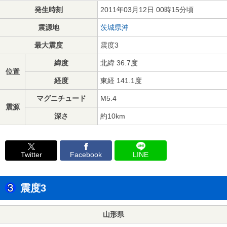
発生時刻
2011年03月12日 00時15分頃
震源地
茨城県沖
最大震度
震度3
緯度
北緯 36.7度
位置
経度
東経 141.1度
マグニチュード
M5.4
震源
深さ
約10km
Twitter
Facebook
LINE
震度3
山形県