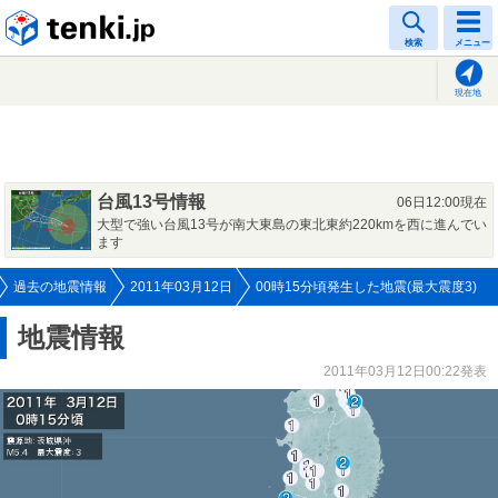
tenki.jp
検索
メニュー
現在地
台風13号情報
06日12:00現在
大型で強い台風13号が南大東島の東北東約220kmを西に進んでい
ます
過去の地震情報
2011年03月12日
00時15分頃発生した地震(最大震度3)
地震情報
2011年03月12日00:22発表