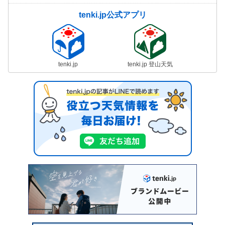
tenki.jp公式アプリ
tenki.jp
tenki.jp 登山天気