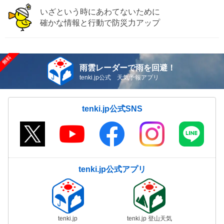
いざという時にあわてないために
確かな情報と行動で防災力アップ
雨雲レーダーで雨を回避！
tenki.jp公式 天気予報アプリ
tenki.jp公式SNS
tenki.jp公式アプリ
tenki.jp
tenki.jp 登山天気