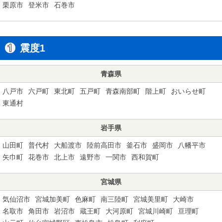
栗原市
登米市
石巻市
震度1
青森県
八戸市
六戸町
東北町
五戸町
青森南部町
階上町
おいらせ町
東通村
岩手県
山田町
普代村
大船渡市
陸前高田市
釜石市
盛岡市
八幡平市
矢巾町
花巻市
北上市
遠野市
一関市
西和賀町
宮城県
気仙沼市
宮城加美町
色麻町
南三陸町
宮城美里町
大崎市
名取市
角田市
岩沼市
蔵王町
大河原町
宮城川崎町
亘理町