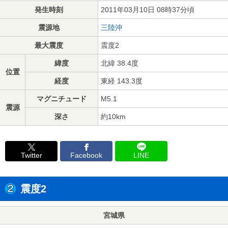
発生時刻
2011年03月10日 08時37分頃
震源地
三陸沖
最大震度
震度2
緯度
北緯 38.4度
位置
経度
東経 143.3度
マグニチュード
M5.1
震源
深さ
約10km
Twitter
Facebook
LINE
震度2
宮城県