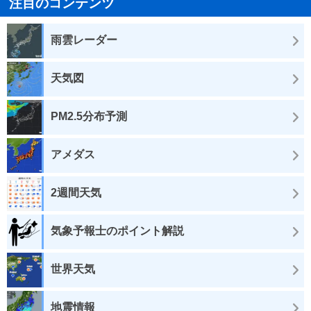
注目のコンテンツ
雨雲レーダー
天気図
PM2.5分布予測
アメダス
2週間天気
気象予報士のポイント解説
世界天気
地震情報