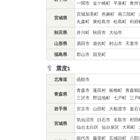
一関市
金ケ崎町
平泉町
奥州
宮城加美町
色麻町
南三陸町
宮城県
丸森町
東松島市
松島町
利府
秋田県
井川町
秋田市
大仙市
山形県
酒田市
遊佐町
村山市
天童市
福島県
郡山市
国見町
震度1
北海道
函館市
青森市
蓬田村
板柳町
青森鶴
青森県
三沢市
野辺地町
七戸町
三戸
岩手県
宮古市
山田町
大船渡市
釜石
気仙沼市
白石市
名取市
村田
宮城県
仙台太白区
仙台泉区
大和町
能代市
藤里町
五城目町
八郎