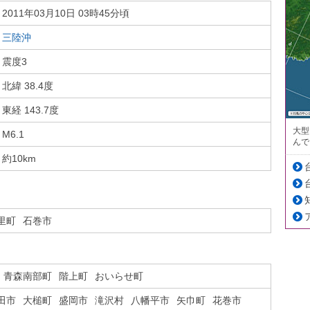
2011年03月10日 03時45分頃
三陸沖
震度3
北緯 38.4度
東経 143.7度
大型
M6.1
んで
約10km
里町
石巻市
青森南部町
階上町
おいらせ町
田市
大槌町
盛岡市
滝沢村
八幡平市
矢巾町
花巻市