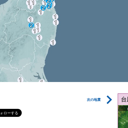
台
次の地震