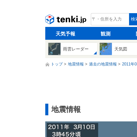
tenki.jp
検
天気予報
観測
雨雲レーダー
天気図
トップ
地震情報
過去の地震情報
2011年
地震情報