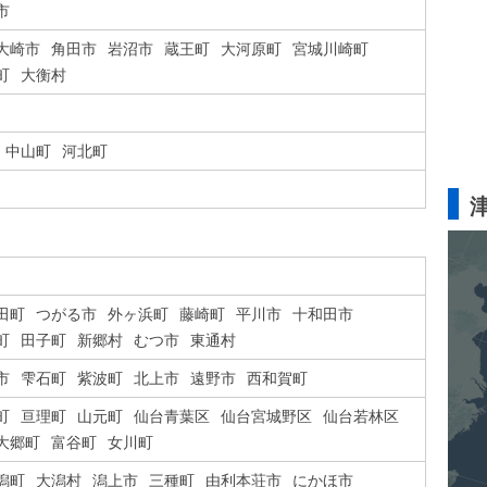
市
大崎市
角田市
岩沼市
蔵王町
大河原町
宮城川崎町
町
大衡村
中山町
河北町
田町
つがる市
外ヶ浜町
藤崎町
平川市
十和田市
町
田子町
新郷村
むつ市
東通村
市
雫石町
紫波町
北上市
遠野市
西和賀町
町
亘理町
山元町
仙台青葉区
仙台宮城野区
仙台若林区
大郷町
富谷町
女川町
潟町
大潟村
潟上市
三種町
由利本荘市
にかほ市