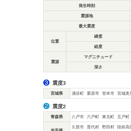
発生時刻
震源地
最大震度
緯度
位置
経度
マグニチュード
震源
深さ
震度3
宮城県
涌谷町
栗原市
登米市
宮城美
震度2
青森県
八戸市
六戸町
東北町
五戸町
久慈市
普代村
野田村
陸前高
岩手県