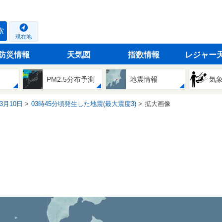
索
現在地
防災情報
天気図
指数情報
レジャー
PM2.5分布予測
地震情報
気
03月10日
03時45分頃発生した地震(最大震度3)
拡大画像