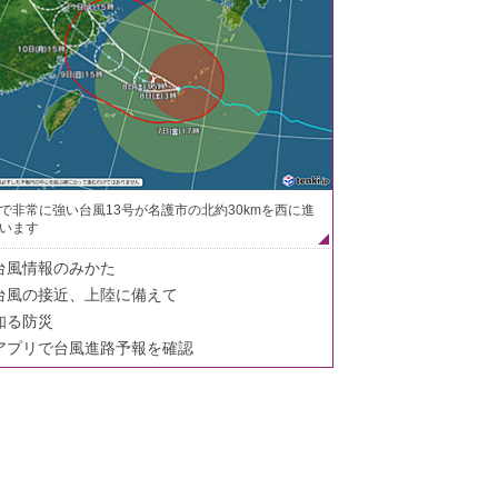
で非常に強い台風13号が名護市の北約30kmを西に進
います
台風情報のみかた
台風の接近、上陸に備えて
知る防災
アプリで台風進路予報を確認