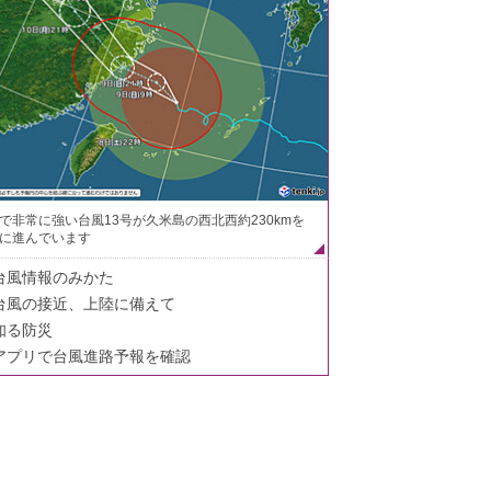
で非常に強い台風13号が久米島の西北西約230kmを
に進んでいます
台風情報のみかた
台風の接近、上陸に備えて
知る防災
アプリで台風進路予報を確認