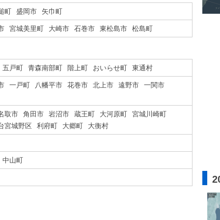
槌町
盛岡市
矢巾町
市
宮城美里町
大崎市
石巻市
東松島市
松島町
五戸町
青森南部町
階上町
おいらせ町
東通村
市
一戸町
八幡平市
花巻市
北上市
遠野市
一関市
名取市
角田市
岩沼市
蔵王町
大河原町
宮城川崎町
台宮城野区
利府町
大郷町
大衡村
中山町
2