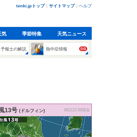
tenki.jpトップ
｜
サイトマップ
｜
ヘルプ
天気
季節特集
天気ニュース
象予報士の解説
熱中症情報
注目
風13号
(ドルフィン)
08日22:00現在