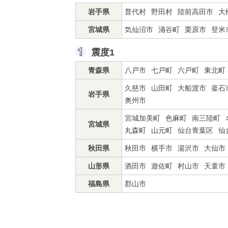
岩手県
普代村
野田村
陸前高田市
大
宮城県
気仙沼市
涌谷町
栗原市
登米
震度1
青森県
八戸市
七戸町
六戸町
東北町
久慈市
山田町
大船渡市
釜石
岩手県
奥州市
宮城加美町
色麻町
南三陸町
宮城県
丸森町
山元町
仙台青葉区
仙
秋田県
秋田市
横手市
湯沢市
大仙市
山形県
酒田市
遊佐町
村山市
天童市
福島県
郡山市