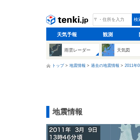
tenki.jp
検
天気予報
観測
雨雲レーダー
天気図
トップ
地震情報
過去の地震情報
2011年
地震情報