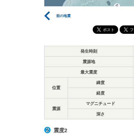
前の地震
発生時刻
震源地
最大震度
緯度
位置
経度
マグニチュード
震源
深さ
震度2