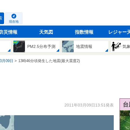
索
現在地
防災情報
天気図
指数情報
レジャー
PM2.5分布予測
地震情報
気
03月09日
13時46分頃発生した地震(最大震度2)
台
2011年03月09日13:51発表