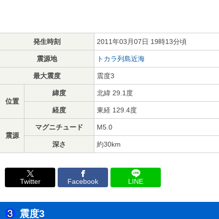
発生時刻
2011年03月07日 19時13分頃
震源地
トカラ列島近海
最大震度
震度3
緯度
北緯 29.1度
位置
経度
東経 129.4度
マグニチュード
M5.0
震源
深さ
約30km
Twitter
Facebook
LINE
震度3