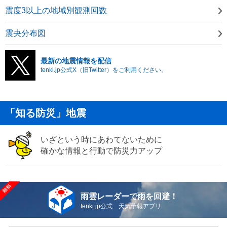
震度3以上の地域別観測回数
震央分布図
最新の地震情報を配信
tenki.jp公式X（旧Twitter）をご利用ください。
「知る防災」地震
いざという時にあわてないために
確かな情報と行動で防災力アップ
雨雲レーダーで雨を回避！
tenki.jp公式 天気予報アプリ