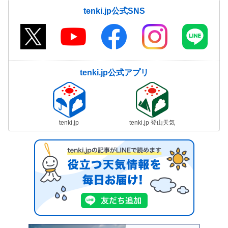
tenki.jp公式SNS
tenki.jp公式アプリ
tenki.jp
tenki.jp 登山天気