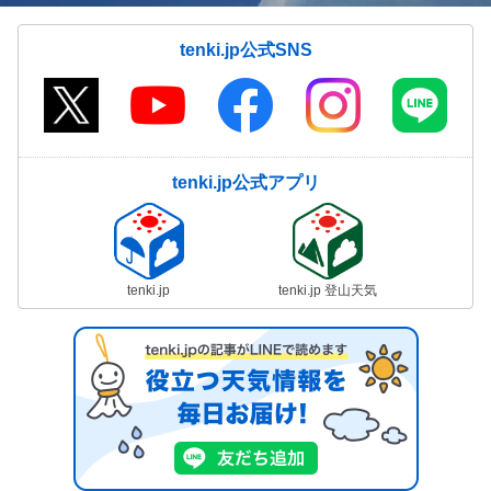
tenki.jp公式SNS
tenki.jp公式アプリ
tenki.jp
tenki.jp 登山天気