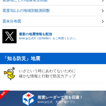
震度3以上の地域別観測回数
震央分布図
最新の地震情報を配信
tenki.jp公式X（旧Twitter）をご利用ください。
「知る防災」地震
いざという時にあわてないために
確かな情報と行動で防災力アップ
雨雲レーダーで雨を回避！
tenki.jp公式 天気予報アプリ