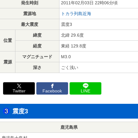
発生時刻
2011年02月03日 22時06分頃
震源地
トカラ列島近海
最大震度
震度3
緯度
北緯 29.6度
位置
経度
東経 129.8度
マグニチュード
M3.0
震源
深さ
ごく浅い
Twitter
Facebook
LINE
震度3
鹿児島県
鹿児島十島村