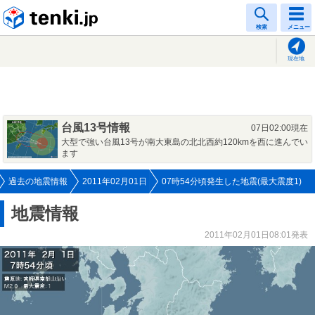
tenki.jp
検索
メニュー
現在地
台風13号情報
07日02:00現在
大型で強い台風13号が南大東島の北北西約120kmを西に進んでい
ます
過去の地震情報
2011年02月01日
07時54分頃発生した地震(最大震度1)
地震情報
2011年02月01日08:01発表