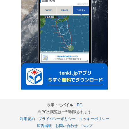
表示：
モバイル
｜
PC
※PCの閲覧は一部制限されます
利用規約
-
プライバシーポリシー
-
クッキーポリシー
広告掲載
-
お問い合わせ
-
ヘルプ