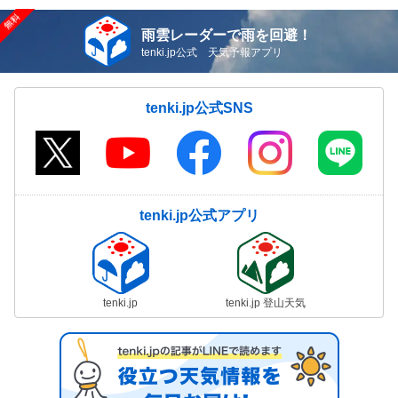
雨雲レーダーで雨を回避！
tenki.jp公式 天気予報アプリ
tenki.jp公式SNS
tenki.jp公式アプリ
tenki.jp
tenki.jp 登山天気