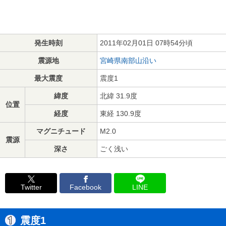
発生時刻
2011年02月01日 07時54分頃
震源地
宮崎県南部山沿い
最大震度
震度1
緯度
北緯 31.9度
位置
経度
東経 130.9度
マグニチュード
M2.0
震源
深さ
ごく浅い
Twitter
Facebook
LINE
震度1