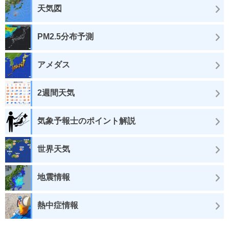
天気図
PM2.5分布予測
アメダス
2週間天気
気象予報士のポイント解説
世界天気
地震情報
熱中症情報