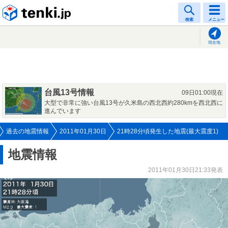
tenki.jp
検索
メニュー
現在地
台風13号情報
09日01:00現在
大型で非常に強い台風13号が久米島の西北西約280kmを西北西に
進んでいます
過去の地震情報
2011年01月30日
21時28分頃発生した地震(最大震度1)
地震情報
2011年01月30日21:33発表