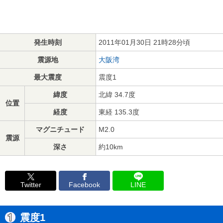
発生時刻
2011年01月30日 21時28分頃
震源地
大阪湾
最大震度
震度1
緯度
北緯 34.7度
位置
経度
東経 135.3度
マグニチュード
M2.0
震源
深さ
約10km
Twitter
Facebook
LINE
震度1