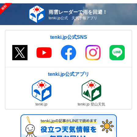
雨雲レーダーで雨を回避！
tenki.jp公式 天気予報アプリ
tenki.jp公式SNS
tenki.jp公式アプリ
tenki.jp
tenki.jp 登山天気