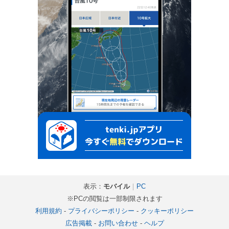
表示：
モバイル
｜
PC
※PCの閲覧は一部制限されます
利用規約
-
プライバシーポリシー
-
クッキーポリシー
広告掲載
-
お問い合わせ
-
ヘルプ