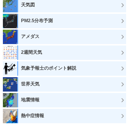
天気図
PM2.5分布予測
アメダス
2週間天気
気象予報士のポイント解説
世界天気
地震情報
熱中症情報