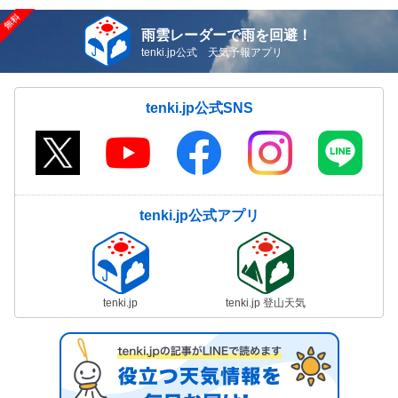
雨雲レーダーで雨を回避！
tenki.jp公式 天気予報アプリ
tenki.jp公式SNS
tenki.jp公式アプリ
tenki.jp
tenki.jp 登山天気