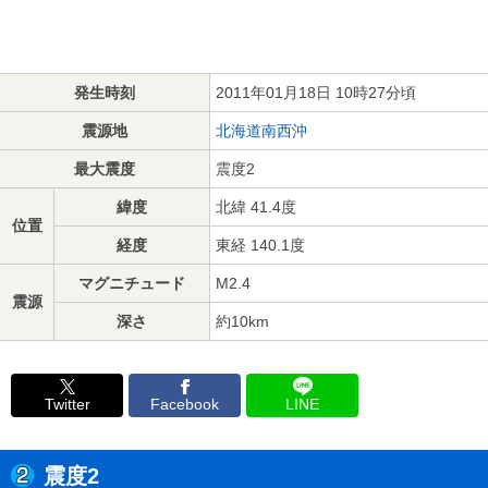
発生時刻
2011年01月18日 10時27分頃
震源地
北海道南西沖
最大震度
震度2
緯度
北緯 41.4度
位置
経度
東経 140.1度
マグニチュード
M2.4
震源
深さ
約10km
Twitter
Facebook
LINE
震度2