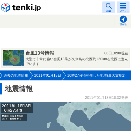
tenki.jp
検索
メニュー
現在地
台風13号情報
08日10:00現在
大型で非常に強い台風13号が久米島の北西約130kmを北西に進ん
でいます
過去の地震情報
2011年01月18日
10時27分頃発生した地震(最大震度2)
地震情報
2011年01月18日10:32発表