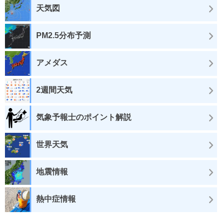
天気図
PM2.5分布予測
アメダス
2週間天気
気象予報士のポイント解説
世界天気
地震情報
熱中症情報