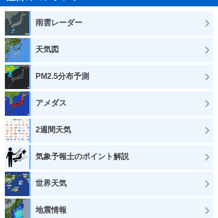
雨雲レーダー
天気図
PM2.5分布予測
アメダス
2週間天気
気象予報士のポイント解説
世界天気
地震情報