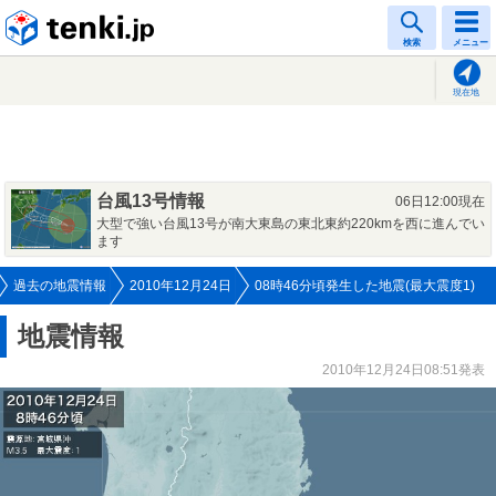
tenki.jp
検索
メニュー
現在地
台風13号情報
06日12:00現在
大型で強い台風13号が南大東島の東北東約220kmを西に進んでい
ます
過去の地震情報
2010年12月24日
08時46分頃発生した地震(最大震度1)
地震情報
2010年12月24日08:51発表