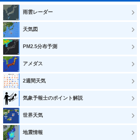
雨雲レーダー
天気図
PM2.5分布予測
アメダス
2週間天気
気象予報士のポイント解説
世界天気
地震情報