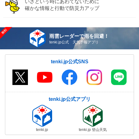
いざという時にあわてないために
確かな情報と行動で防災力アップ
雨雲レーダーで雨を回避！
tenki.jp公式 天気予報アプリ
tenki.jp公式SNS
tenki.jp公式アプリ
tenki.jp
tenki.jp 登山天気