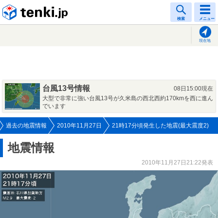
tenki.jp
検索
メニュー
現在地
台風13号情報
08日15:00現在
大型で非常に強い台風13号が久米島の西北西約170kmを西に進ん
でいます
過去の地震情報
2010年11月27日
21時17分頃発生した地震(最大震度2)
地震情報
2010年11月27日21:22発表