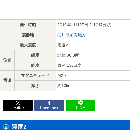
発生時刻
2010年11月27日 21時17分頃
震源地
石川県加賀地方
最大震度
震度2
緯度
北緯 36.3度
位置
経度
東経 136.3度
マグニチュード
M2.9
震源
深さ
約10km
Twitter
Facebook
LINE
震度2