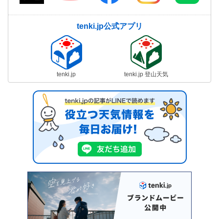
tenki.jp公式アプリ
tenki.jp
tenki.jp 登山天気