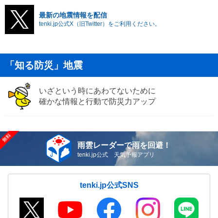
最新の地震情報を配信
tenki.jp公式X（旧Twitter）をご利用ください。
「知る防災」地震
いざという時にあわてないために
確かな情報と行動で防災力アップ
雨雲レーダーで雨を回避！
tenki.jp公式 天気予報アプリ
tenki.jp公式SNS