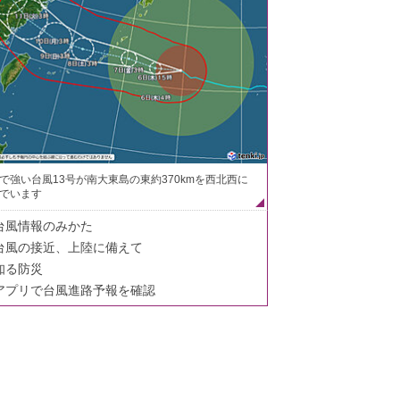
で強い台風13号が南大東島の東約370kmを西北西に
でいます
台風情報のみかた
台風の接近、上陸に備えて
知る防災
アプリで台風進路予報を確認