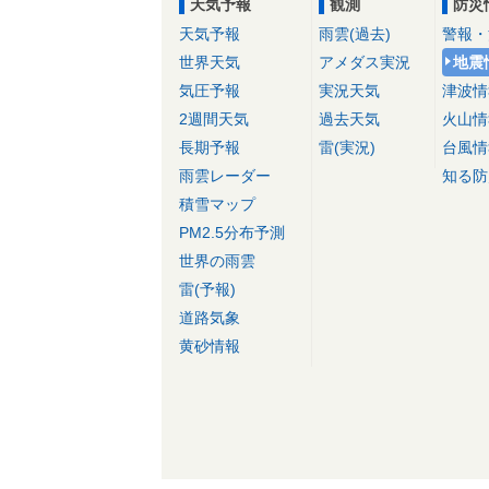
天気予報
観測
防災
天気予報
雨雲(過去)
警報・
世界天気
アメダス実況
地震
気圧予報
実況天気
津波情
2週間天気
過去天気
火山情
長期予報
雷(実況)
台風情
雨雲レーダー
知る防
積雪マップ
PM2.5分布予測
世界の雨雲
雷(予報)
道路気象
黄砂情報