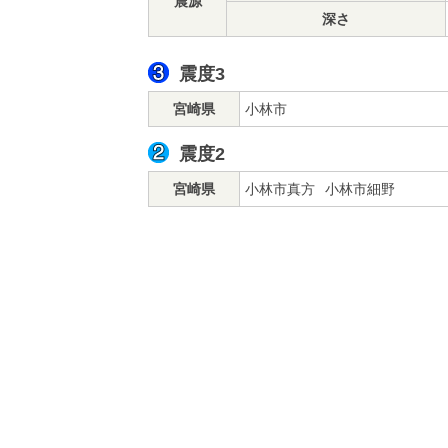
震源
深さ
震度3
宮崎県
小林市
震度2
宮崎県
小林市真方
小林市細野