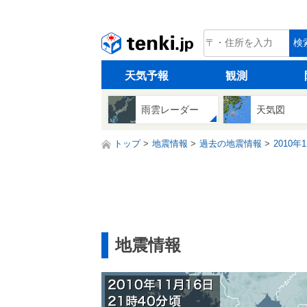
tenki.jp
検
天気予報
観測
雨雲レーダー
天気図
トップ
地震情報
過去の地震情報
2010年
地震情報