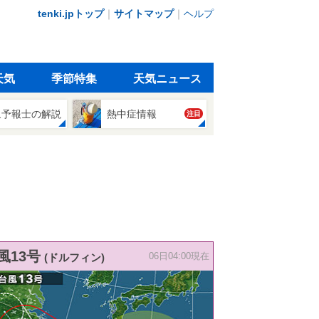
tenki.jpトップ
｜
サイトマップ
｜
ヘルプ
天気
季節特集
天気ニュース
象予報士の解説
熱中症情報
注目
風13号
(ドルフィン)
06日04:00現在