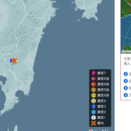
大型
進ん