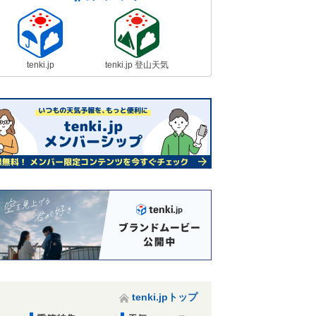
tenki.jp
tenki.jp 登山天気
tenki.jpトップ