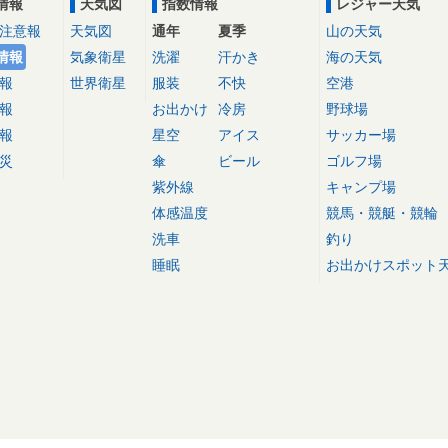
情報
天気図
指数情報
レジャー天気
注意報
天気図
通年
夏季
山の天気
情報
気象衛星
洗濯
汗かき
海の天気
報
世界衛星
服装
不快
空港
報
お出かけ
冷房
野球場
報
星空
アイス
サッカー場
災
傘
ビール
ゴルフ場
紫外線
キャンプ場
体感温度
競馬・競艇・競輪
洗車
釣り
睡眠
お出かけスポット