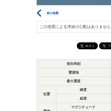
前の地震
この地震による津波の心配はありません
発生時刻
震源地
最大震度
緯度
位置
経度
マグニチュード