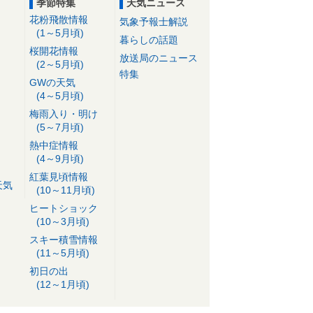
季節特集
天気ニュース
花粉飛散情報
気象予報士解説
(1～5月頃)
暮らしの話題
桜開花情報
放送局のニュース
(2～5月頃)
特集
GWの天気
(4～5月頃)
梅雨入り・明け
(5～7月頃)
熱中症情報
(4～9月頃)
紅葉見頃情報
天気
(10～11月頃)
ヒートショック
(10～3月頃)
スキー積雪情報
(11～5月頃)
初日の出
(12～1月頃)