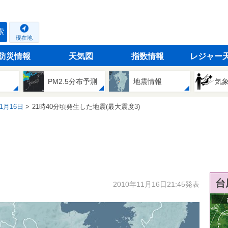
索
現在地
防災情報
天気図
指数情報
レジャー
PM2.5分布予測
地震情報
気
11月16日
21時40分頃発生した地震(最大震度3)
台
2010年11月16日21:45発表