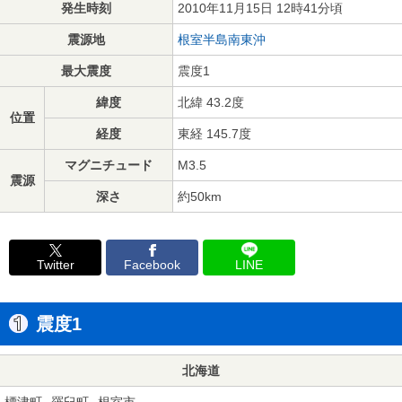
発生時刻
2010年11月15日 12時41分頃
震源地
根室半島南東沖
最大震度
震度1
緯度
北緯 43.2度
位置
経度
東経 145.7度
マグニチュード
M3.5
震源
深さ
約50km
Twitter
Facebook
LINE
震度1
北海道
標津町
羅臼町
根室市