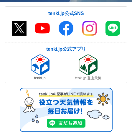
tenki.jp公式SNS
tenki.jp公式アプリ
tenki.jp
tenki.jp 登山天気