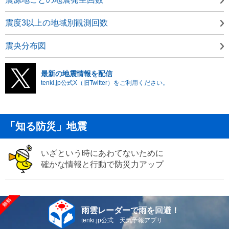
震度3以上の地域別観測回数
震央分布図
最新の地震情報を配信
tenki.jp公式X（旧Twitter）をご利用ください。
「知る防災」地震
いざという時にあわてないために
確かな情報と行動で防災力アップ
雨雲レーダーで雨を回避！
tenki.jp公式 天気予報アプリ