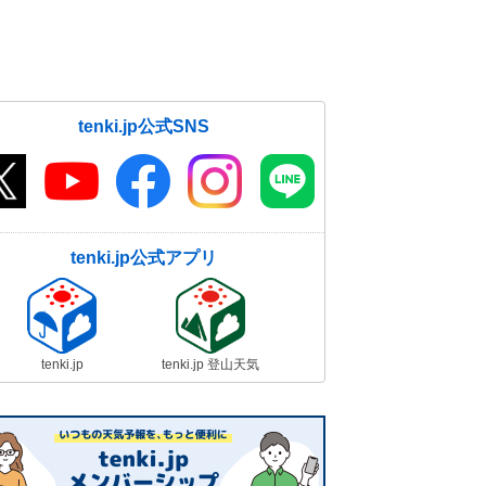
tenki.jp公式SNS
tenki.jp公式アプリ
tenki.jp
tenki.jp 登山天気