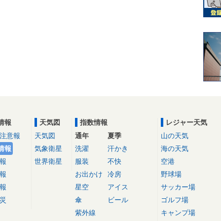
情報
天気図
指数情報
レジャー天気
注意報
天気図
通年
夏季
山の天気
情報
気象衛星
洗濯
汗かき
海の天気
報
世界衛星
服装
不快
空港
報
お出かけ
冷房
野球場
報
星空
アイス
サッカー場
災
傘
ビール
ゴルフ場
紫外線
キャンプ場