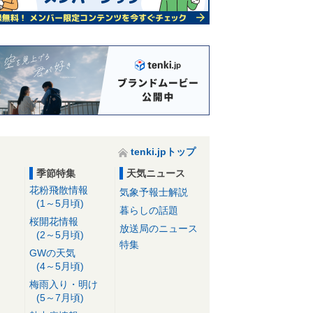
tenki.jpトップ
季節特集
天気ニュース
花粉飛散情報
気象予報士解説
(1～5月頃)
暮らしの話題
桜開花情報
放送局のニュース
(2～5月頃)
特集
GWの天気
(4～5月頃)
梅雨入り・明け
(5～7月頃)