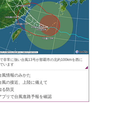
で非常に強い台風13号が那覇市の北約100kmを西に
でいます
台風情報のみかた
台風の接近、上陸に備えて
知る防災
アプリで台風進路予報を確認