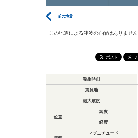
前の地震
この地震による津波の心配はありません
発生時刻
震源地
最大震度
緯度
位置
経度
マグニチュード