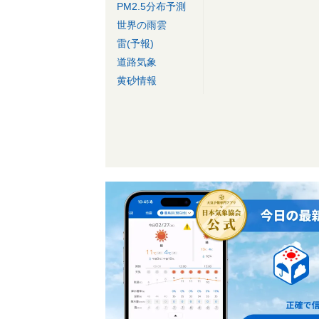
PM2.5分布予測
世界の雨雲
雷(予報)
道路気象
黄砂情報