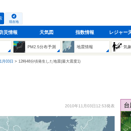
索
現在地
防災情報
天気図
指数情報
レジャー
PM2.5分布予測
地震情報
気
11月03日
12時48分頃発生した地震(最大震度1)
台
2010年11月03日12:53発表