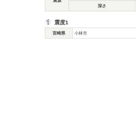
震源
深さ
震度1
宮崎県
小林市