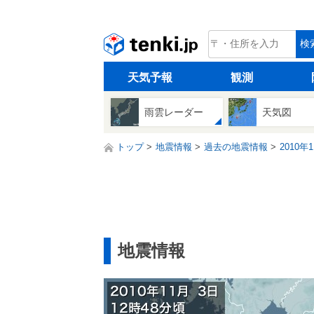
tenki.jp
検
天気予報
観測
雨雲レーダー
天気図
トップ
地震情報
過去の地震情報
2010年
地震情報