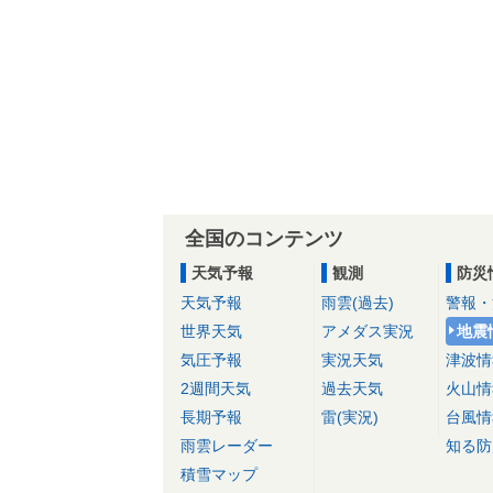
全国のコンテンツ
天気予報
観測
防災
天気予報
雨雲(過去)
警報・
世界天気
アメダス実況
地震
気圧予報
実況天気
津波情
2週間天気
過去天気
火山情
長期予報
雷(実況)
台風情
雨雲レーダー
知る防
積雪マップ