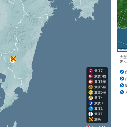
大型
進ん