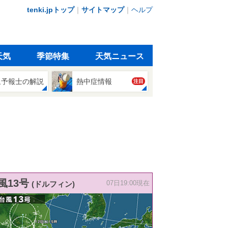
tenki.jpトップ
｜
サイトマップ
｜
ヘルプ
天気
季節特集
天気ニュース
象予報士の解説
熱中症情報
注目
風13号
(ドルフィン)
07日19:00現在