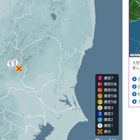
大型
進ん