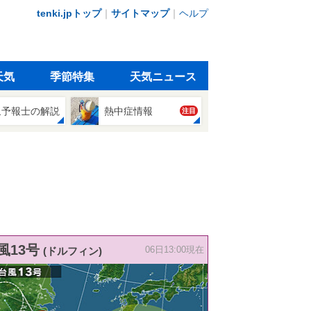
tenki.jpトップ
｜
サイトマップ
｜
ヘルプ
天気
季節特集
天気ニュース
象予報士の解説
熱中症情報
注目
風13号
(ドルフィン)
06日13:00現在