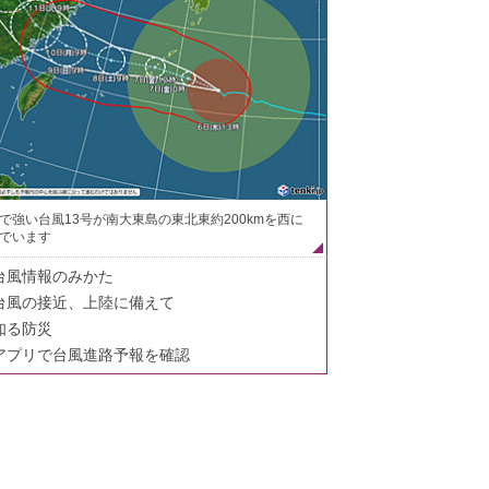
で強い台風13号が南大東島の東北東約200kmを西に
でいます
台風情報のみかた
台風の接近、上陸に備えて
知る防災
アプリで台風進路予報を確認