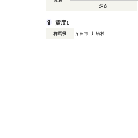
震源
深さ
震度1
群馬県
沼田市
川場村