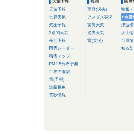
天気予報
観測
防災
天気予報
雨雲(過去)
警報・
世界天気
アメダス実況
地震
気圧予報
実況天気
津波情
2週間天気
過去天気
火山情
長期予報
雷(実況)
台風情
雨雲レーダー
知る防
積雪マップ
PM2.5分布予測
世界の雨雲
雷(予報)
道路気象
黄砂情報