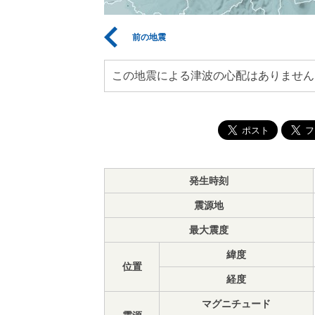
前の地震
この地震による津波の心配はありません
発生時刻
震源地
最大震度
緯度
位置
経度
マグニチュード