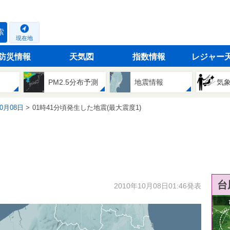
索
現在地
防災情報
天気図
指数情報
レジャー
PM2.5分布予測
地震情報
気
10月08日
01時41分頃発生した地震(最大震度1)
台
2010年10月08日01:46発表