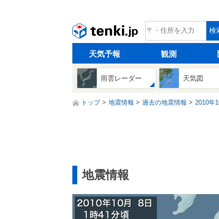
tenki.jp
検
天気予報
観測
雨雲レーダー
天気図
トップ
地震情報
過去の地震情報
2010年
地震情報