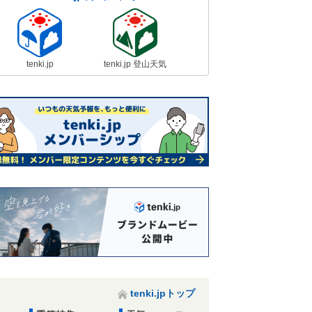
tenki.jp
tenki.jp 登山天気
tenki.jpトップ