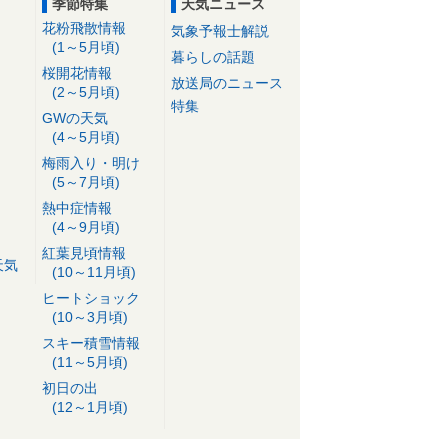
季節特集
天気ニュース
花粉飛散情報
気象予報士解説
(1～5月頃)
暮らしの話題
桜開花情報
放送局のニュース
(2～5月頃)
特集
GWの天気
(4～5月頃)
梅雨入り・明け
(5～7月頃)
熱中症情報
(4～9月頃)
紅葉見頃情報
天気
(10～11月頃)
ヒートショック
(10～3月頃)
スキー積雪情報
(11～5月頃)
初日の出
(12～1月頃)