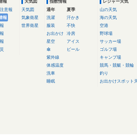
情報
天気図
指数情報
レジャー天気
注意報
天気図
通年
夏季
山の天気
情報
気象衛星
洗濯
汗かき
海の天気
報
世界衛星
服装
不快
空港
報
お出かけ
冷房
野球場
報
星空
アイス
サッカー場
災
傘
ビール
ゴルフ場
紫外線
キャンプ場
体感温度
競馬・競艇・競輪
洗車
釣り
睡眠
お出かけスポット