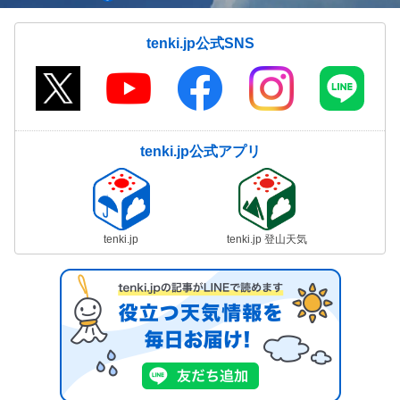
tenki.jp公式SNS
tenki.jp公式アプリ
tenki.jp
tenki.jp 登山天気