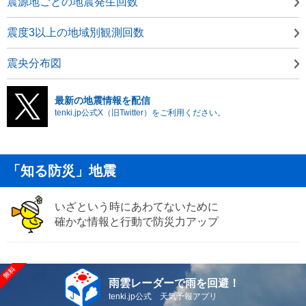
震源地ごとの地震発生回数
震度3以上の地域別観測回数
震央分布図
最新の地震情報を配信
tenki.jp公式X（旧Twitter）をご利用ください。
「知る防災」地震
いざという時にあわてないために
確かな情報と行動で防災力アップ
雨雲レーダーで雨を回避！
tenki.jp公式 天気予報アプリ