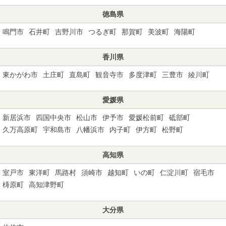
徳島県
鳴門市
石井町
吉野川市
つるぎ町
那賀町
美波町
海陽町
香川県
東かがわ市
土庄町
直島町
観音寺市
多度津町
三豊市
綾川町
愛媛県
新居浜市
四国中央市
松山市
伊予市
愛媛松前町
砥部町
久万高原町
宇和島市
八幡浜市
内子町
伊方町
松野町
高知県
室戸市
東洋町
馬路村
須崎市
越知町
いの町
仁淀川町
宿毛市
梼原町
高知津野町
大分県