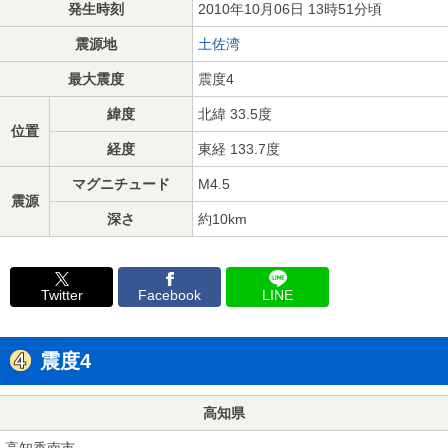
発生時刻
2010年10月06日 13時51分頃
震源地
土佐湾
最大震度
震度4
緯度
北緯 33.5度
位置
経度
東経 133.7度
マグニチュード
M4.5
震源
深さ
約10km
Twitter
Facebook
LINE
震度4
高知県
高知香南市