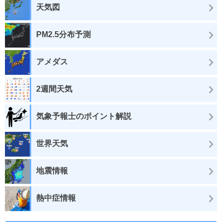
天気図
PM2.5分布予測
アメダス
2週間天気
気象予報士のポイント解説
世界天気
地震情報
熱中症情報