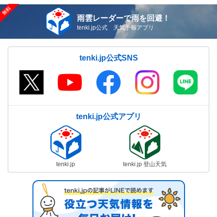
雨雲レーダーで雨を回避！
tenki.jp公式 天気予報アプリ
tenki.jp公式SNS
tenki.jp公式アプリ
tenki.jp
tenki.jp 登山天気