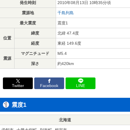
発生時刻
2010年08月13日 10時35分頃
震源地
千島列島
最大震度
震度1
緯度
北緯 47.4度
位置
経度
東経 149.6度
マグニチュード
M5.4
震源
深さ
約420km
Twitter
Facebook
LINE
震度1
北海道
函館市
十勝大樹町
別海町
根室市