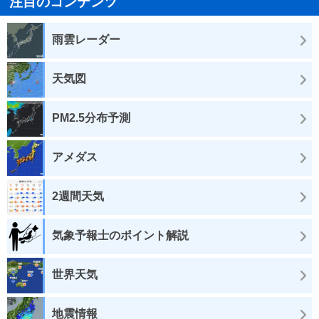
注目のコンテンツ
雨雲レーダー
天気図
PM2.5分布予測
アメダス
2週間天気
気象予報士のポイント解説
世界天気
地震情報