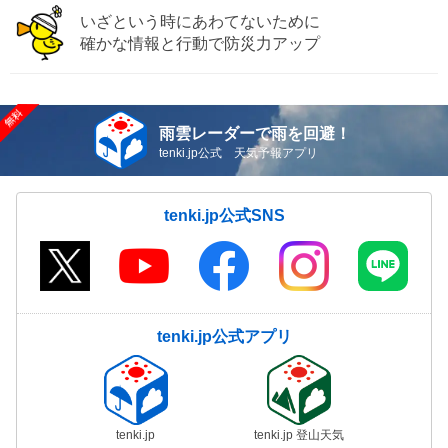
いざという時にあわてないために
確かな情報と行動で防災力アップ
雨雲レーダーで雨を回避！
tenki.jp公式 天気予報アプリ
tenki.jp公式SNS
tenki.jp公式アプリ
tenki.jp
tenki.jp 登山天気