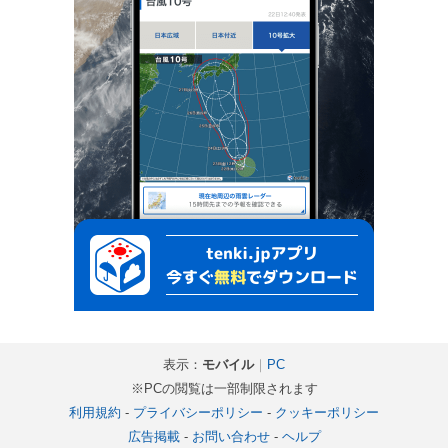
表示：
モバイル
｜
PC
※PCの閲覧は一部制限されます
利用規約
-
プライバシーポリシー
-
クッキーポリシー
広告掲載
-
お問い合わせ
-
ヘルプ