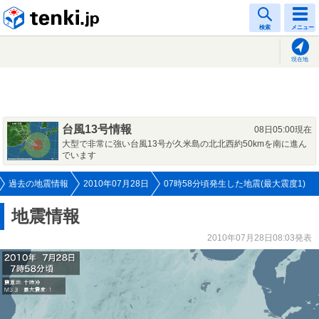
tenki.jp
検索
メニュー
現在地
台風13号情報
08日05:00現在
大型で非常に強い台風13号が久米島の北北西約50kmを南に進ん
でいます
過去の地震情報
2010年07月28日
07時58分頃発生した地震(最大震度1)
地震情報
2010年07月28日08:03発表