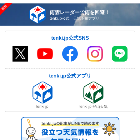
雨雲レーダーで雨を回避！
tenki.jp公式 天気予報アプリ
tenki.jp公式SNS
tenki.jp公式アプリ
tenki.jp
tenki.jp 登山天気