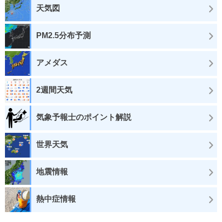
天気図
PM2.5分布予測
アメダス
2週間天気
気象予報士のポイント解説
世界天気
地震情報
熱中症情報