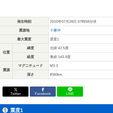
発生時刻
2010年07月28日 07時58分頃
震源地
十勝沖
最大震度
震度1
緯度
北緯 42.5度
位置
経度
東経 143.8度
マグニチュード
M3.3
震源
深さ
約60km
Twitter
Facebook
LINE
震度1