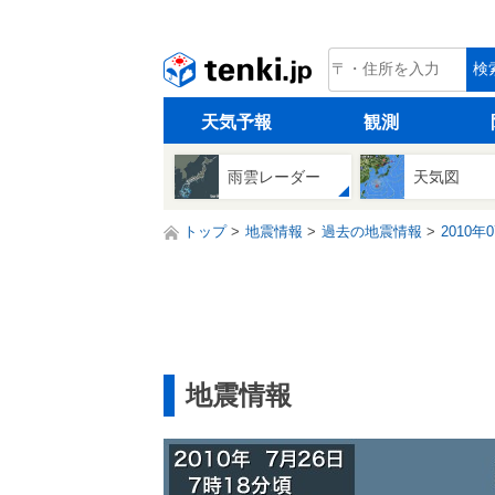
tenki.jp
検
天気予報
観測
雨雲レーダー
天気図
トップ
地震情報
過去の地震情報
2010年
地震情報