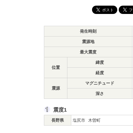
発生時刻
震源地
最大震度
緯度
位置
経度
マグニチュード
震源
深さ
震度1
長野県
塩尻市
木曽町