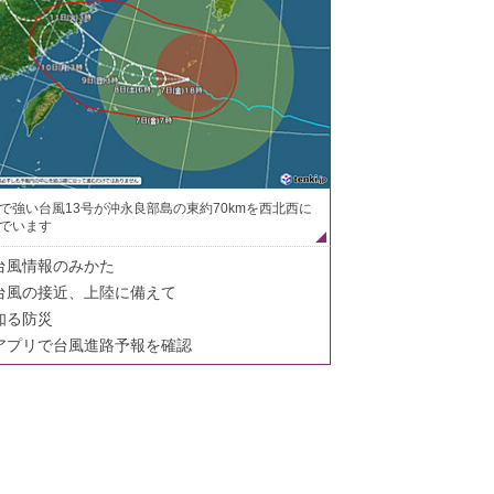
で強い台風13号が沖永良部島の東約70kmを西北西に
でいます
台風情報のみかた
台風の接近、上陸に備えて
知る防災
アプリで台風進路予報を確認