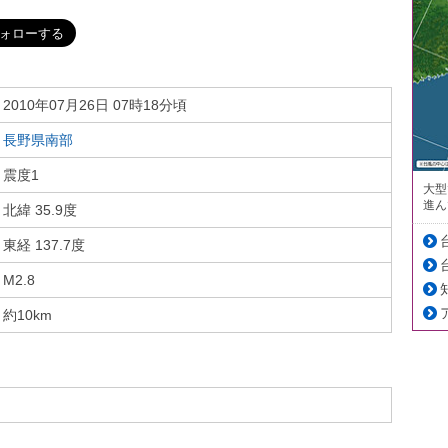
2010年07月26日 07時18分頃
長野県南部
震度1
大型
進ん
北緯 35.9度
東経 137.7度
M2.8
約10km