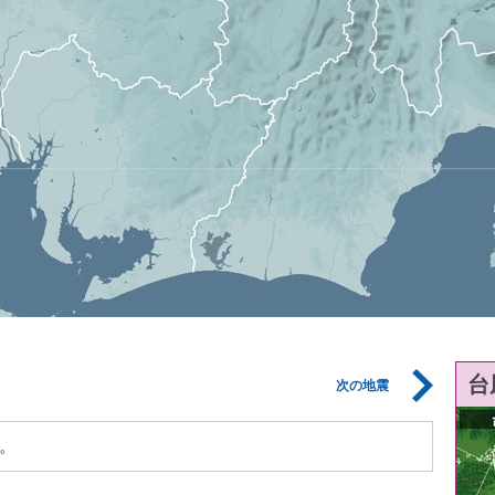
台
次の地震
。