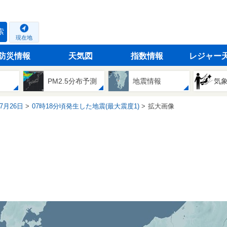
索
現在地
防災情報
天気図
指数情報
レジャー
PM2.5分布予測
地震情報
気
07月26日
07時18分頃発生した地震(最大震度1)
拡大画像