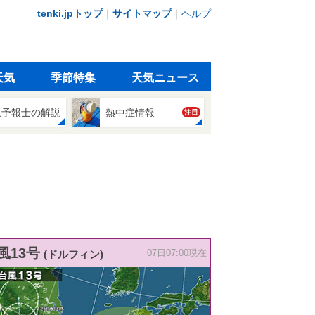
tenki.jpトップ
｜
サイトマップ
｜
ヘルプ
天気
季節特集
天気ニュース
象予報士の解説
熱中症情報
注目
風13号
(ドルフィン)
07日07:00現在