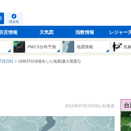
索
現在地
防災情報
天気図
指数情報
レジャー
PM2.5分布予測
地震情報
気
07月23日
01時37分頃発生した地震(最大震度1)
台
2010年07月23日01:42発表