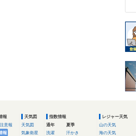
情報
天気図
指数情報
レジャー天気
注意報
天気図
通年
夏季
山の天気
情報
気象衛星
洗濯
汗かき
海の天気