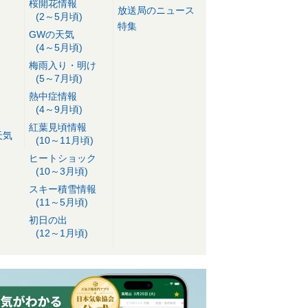
桜開花情報
放送局のニュース
(2～5月頃)
特集
GWの天気
(4～5月頃)
梅雨入り・明け
(5～7月頃)
熱中症情報
(4～9月頃)
紅葉見頃情報
天気
(10～11月頃)
ヒートショック
(10～3月頃)
スキー積雪情報
(11～5月頃)
初日の出
(12～1月頃)