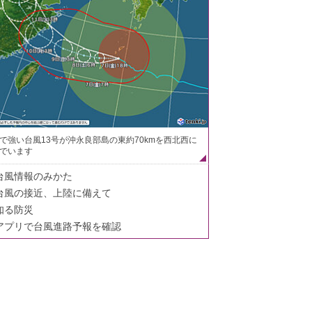
で強い台風13号が沖永良部島の東約70kmを西北西に
でいます
台風情報のみかた
台風の接近、上陸に備えて
知る防災
アプリで台風進路予報を確認