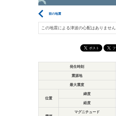
前の地震
この地震による津波の心配はありません
発生時刻
震源地
最大震度
緯度
位置
経度
マグニチュード