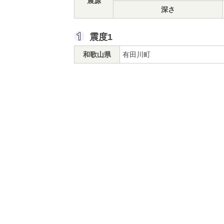
震源
深さ
震度1
和歌山県
有田川町