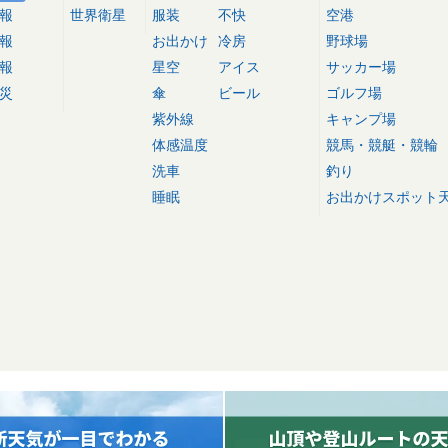
報
世界衛星
服装
不快
空港
報
お出かけ
冷房
野球場
報
星空
アイス
サッカー場
災
傘
ビール
ゴルフ場
紫外線
キャンプ場
体感温度
競馬・競艇・競輪
洗車
釣り
睡眠
お出かけスポット