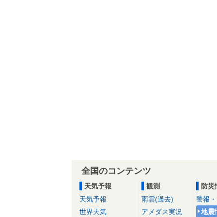
全国のコンテンツ
天気予報
観測
防災
天気予報
雨雲(過去)
警報・
世界天気
アメダス実況
地震