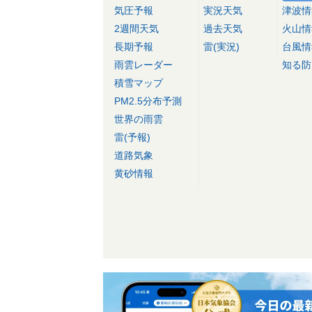
気圧予報
実況天気
津波情
2週間天気
過去天気
火山情
長期予報
雷(実況)
台風情
雨雲レーダー
知る防
積雪マップ
PM2.5分布予測
世界の雨雲
雷(予報)
道路気象
黄砂情報