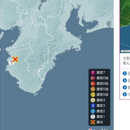
大型
進ん