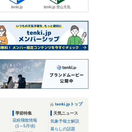
tenki.jp
tenki.jp 登山天気
tenki.jpトップ
季節特集
天気ニュース
花粉飛散情報
気象予報士解説
(1～5月頃)
暮らしの話題