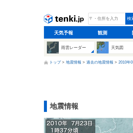
tenki.jp
検
天気予報
観測
雨雲レーダー
天気図
トップ
地震情報
過去の地震情報
2010年
地震情報