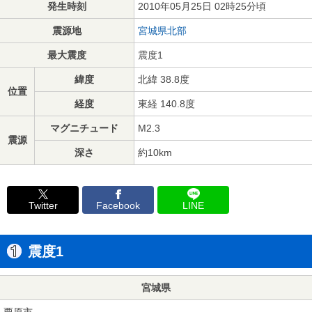
発生時刻
2010年05月25日 02時25分頃
震源地
宮城県北部
最大震度
震度1
緯度
北緯 38.8度
位置
経度
東経 140.8度
マグニチュード
M2.3
震源
深さ
約10km
Twitter
Facebook
LINE
震度1
宮城県
栗原市