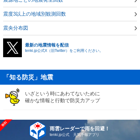
震度3以上の地域別観測回数
震央分布図
最新の地震情報を配信
tenki.jp公式X（旧Twitter）をご利用ください。
「知る防災」地震
いざという時にあわてないために
確かな情報と行動で防災力アップ
雨雲レーダーで雨を回避！
tenki.jp公式 天気予報アプリ