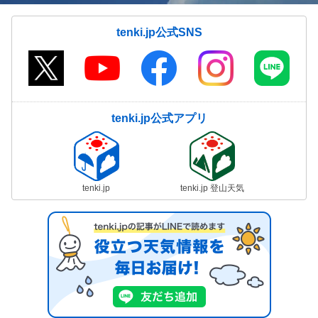
tenki.jp公式SNS
tenki.jp公式アプリ
tenki.jp
tenki.jp 登山天気