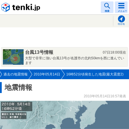
tenki.jp
検索
メニュー
現在地
台風13号情報
07日18:00現在
大型で非常に強い台風13号が名護市の北約50kmを西に進んでい
ます
過去の地震情報
2010年05月14日
16時52分頃発生した地震(最大震度2)
地震情報
2010年05月14日16:57発表