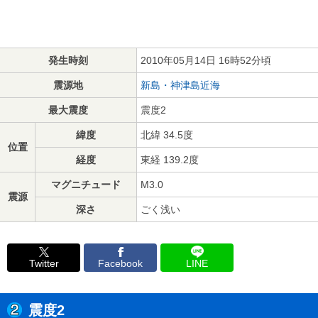
発生時刻
2010年05月14日 16時52分頃
震源地
新島・神津島近海
最大震度
震度2
緯度
北緯 34.5度
位置
経度
東経 139.2度
マグニチュード
M3.0
震源
深さ
ごく浅い
Twitter
Facebook
LINE
震度2