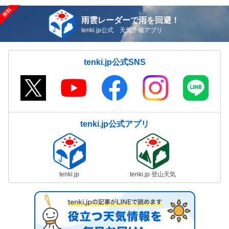
雨雲レーダーで雨を回避！
tenki.jp公式 天気予報アプリ
tenki.jp公式SNS
tenki.jp公式アプリ
tenki.jp
tenki.jp 登山天気