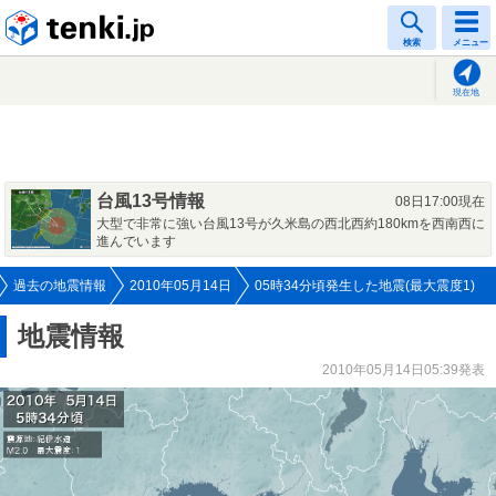
tenki.jp
検索
メニュー
現在地
台風13号情報
08日17:00現在
大型で非常に強い台風13号が久米島の西北西約180kmを西南西に
進んでいます
過去の地震情報
2010年05月14日
05時34分頃発生した地震(最大震度1)
地震情報
2010年05月14日05:39発表