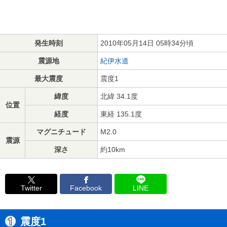
発生時刻
2010年05月14日 05時34分頃
震源地
紀伊水道
最大震度
震度1
緯度
北緯 34.1度
位置
経度
東経 135.1度
マグニチュード
M2.0
震源
深さ
約10km
Twitter
Facebook
LINE
震度1