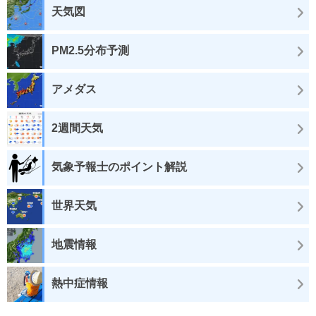
天気図
PM2.5分布予測
アメダス
2週間天気
気象予報士のポイント解説
世界天気
地震情報
熱中症情報