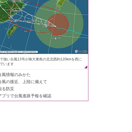
で強い台風13号が南大東島の北北西約120kmを西に
でいます
台風情報のみかた
台風の接近、上陸に備えて
知る防災
アプリで台風進路予報を確認