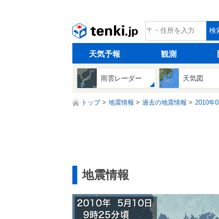
tenki.jp
検
天気予報
観測
雨雲レーダー
天気図
トップ
地震情報
過去の地震情報
2010年
地震情報