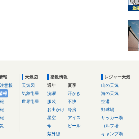
情報
天気図
指数情報
レジャー天気
注意報
天気図
通年
夏季
山の天気
情報
気象衛星
洗濯
汗かき
海の天気
報
世界衛星
服装
不快
空港
報
お出かけ
冷房
野球場
報
星空
アイス
サッカー場
災
傘
ビール
ゴルフ場
紫外線
キャンプ場