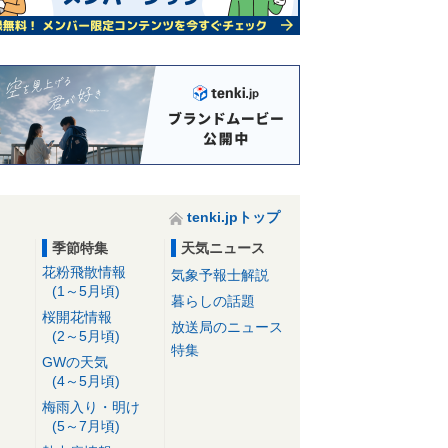
tenki.jpトップ
季節特集
天気ニュース
花粉飛散情報
気象予報士解説
(1～5月頃)
暮らしの話題
桜開花情報
放送局のニュース
(2～5月頃)
特集
GWの天気
(4～5月頃)
梅雨入り・明け
(5～7月頃)