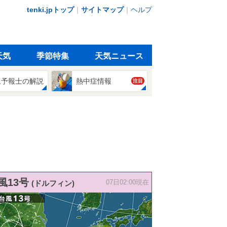
tenki.jpトップ
｜
サイトマップ
｜
ヘルプ
天気
季節特集
天気ニュース
象予報士の解説
熱中症情報
注目
風13号
(ドルフィン)
07日02:00現在