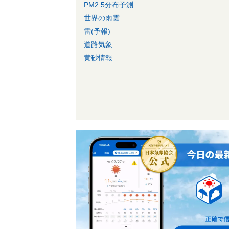
PM2.5分布予測
世界の雨雲
雷(予報)
道路気象
黄砂情報