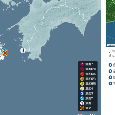
大型
進ん