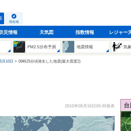
索
現在地
防災情報
天気図
指数情報
レジャー
PM2.5分布予測
地震情報
気
05月10日
09時25分頃発生した地震(最大震度2)
台
2010年05月10日09:30発表