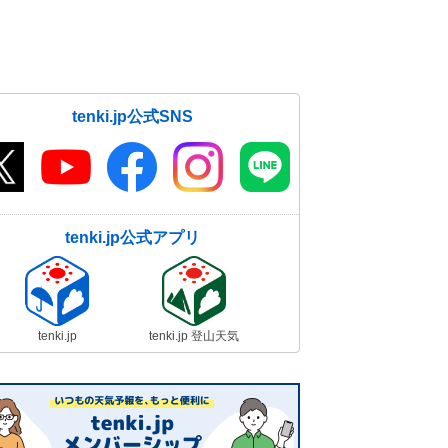
tenki.jp公式SNS
tenki.jp公式アプリ
tenki.jp
tenki.jp 登山天気