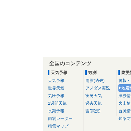
全国のコンテンツ
天気予報
観測
防災
天気予報
雨雲(過去)
警報・
世界天気
アメダス実況
地震
気圧予報
実況天気
津波情
2週間天気
過去天気
火山情
長期予報
雷(実況)
台風情
雨雲レーダー
知る防
積雪マップ