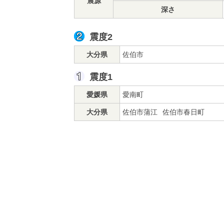
震源
深さ
震度2
大分県
佐伯市
震度1
愛媛県
愛南町
大分県
佐伯市蒲江
佐伯市春日町