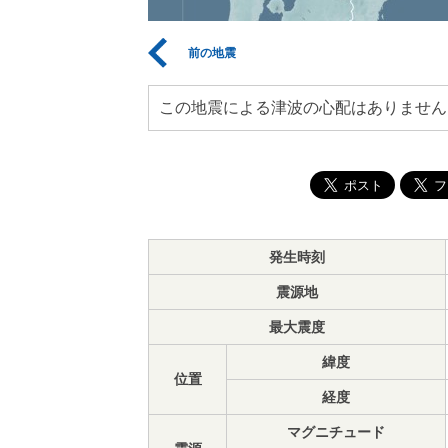
前の地震
この地震による津波の心配はありません
発生時刻
震源地
最大震度
緯度
位置
経度
マグニチュード