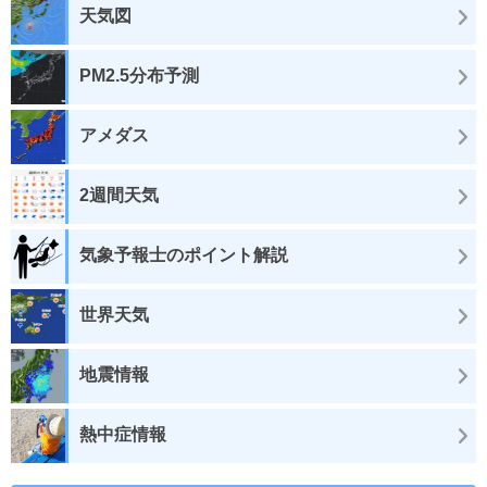
天気図
PM2.5分布予測
アメダス
2週間天気
気象予報士のポイント解説
世界天気
地震情報
熱中症情報