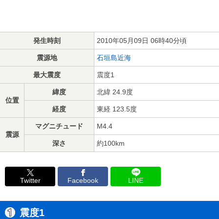
発生時刻
2010年05月09日 06時40分頃
震源地
石垣島近海
最大震度
震度1
緯度
北緯 24.9度
位置
経度
東経 123.5度
マグニチュード
M4.4
震源
深さ
約100km
Twitter
Facebook
LINE
震度1