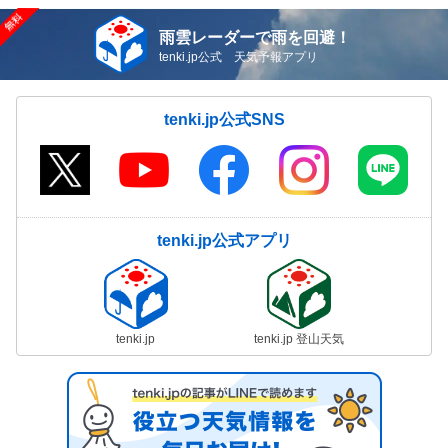
雨雲レーダーで雨を回避！
tenki.jp公式 天気予報アプリ
tenki.jp公式SNS
tenki.jp公式アプリ
tenki.jp
tenki.jp 登山天気