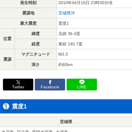
発生時刻
2010年04月16日 23時30分頃
震源地
茨城県沖
最大震度
震度1
緯度
北緯 36.4度
位置
経度
東経 140.7度
マグニチュード
M3.3
震源
深さ
約60km
Twitter
Facebook
LINE
震度1
茨城県
水戸市
日立市
常陸大宮市
土浦市