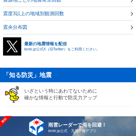
震度3以上の地域別観測回数
震央分布図
最新の地震情報を配信
tenki.jp公式X（旧Twitter）をご利用ください。
「知る防災」地震
いざという時にあわてないために
確かな情報と行動で防災力アップ
雨雲レーダーで雨を回避！
tenki.jp公式 天気予報アプリ