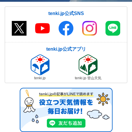
tenki.jp公式SNS
tenki.jp公式アプリ
tenki.jp
tenki.jp 登山天気