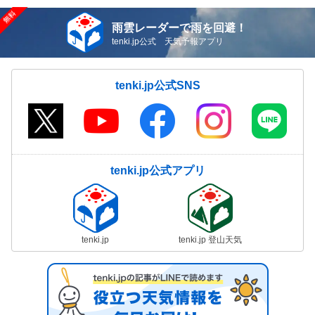
雨雲レーダーで雨を回避！
tenki.jp公式 天気予報アプリ
tenki.jp公式SNS
tenki.jp公式アプリ
tenki.jp
tenki.jp 登山天気