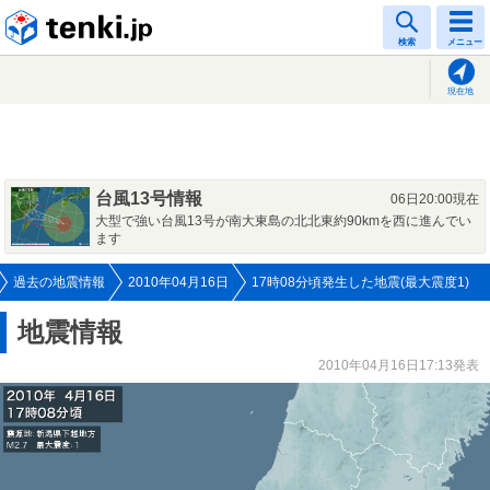
tenki.jp
検索
メニュー
現在地
台風13号情報
06日20:00現在
大型で強い台風13号が南大東島の北北東約90kmを西に進んでい
ます
過去の地震情報
2010年04月16日
17時08分頃発生した地震(最大震度1)
地震情報
2010年04月16日17:13発表