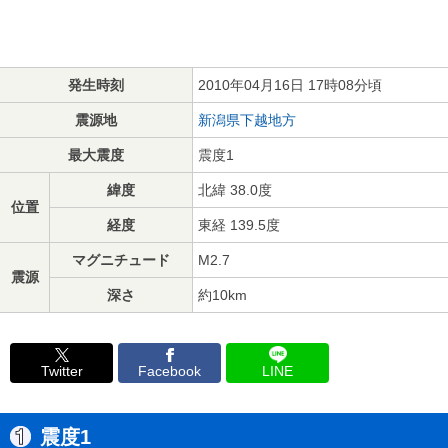
発生時刻
2010年04月16日 17時08分頃
震源地
新潟県下越地方
最大震度
震度1
緯度
北緯 38.0度
位置
経度
東経 139.5度
マグニチュード
M2.7
震源
深さ
約10km
Twitter
Facebook
LINE
震度1