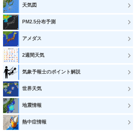
天気図
PM2.5分布予測
アメダス
2週間天気
気象予報士のポイント解説
世界天気
地震情報
熱中症情報