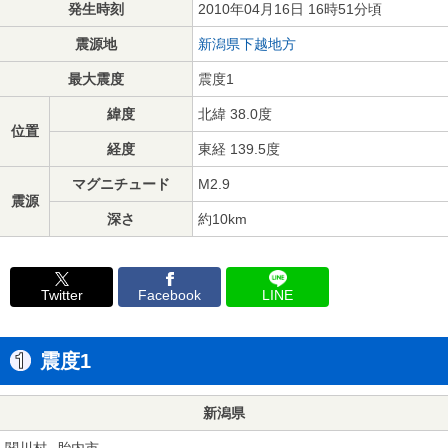
発生時刻
2010年04月16日 16時51分頃
震源地
新潟県下越地方
最大震度
震度1
緯度
北緯 38.0度
位置
経度
東経 139.5度
マグニチュード
M2.9
震源
深さ
約10km
Twitter
Facebook
LINE
震度1
新潟県
関川村
胎内市