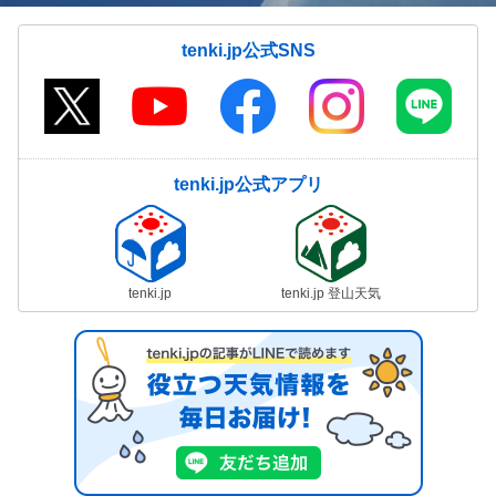
tenki.jp公式SNS
tenki.jp公式アプリ
tenki.jp
tenki.jp 登山天気