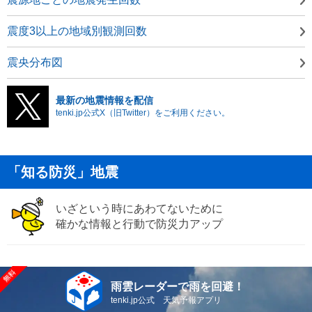
震度3以上の地域別観測回数
震央分布図
最新の地震情報を配信
tenki.jp公式X（旧Twitter）をご利用ください。
「知る防災」地震
いざという時にあわてないために
確かな情報と行動で防災力アップ
雨雲レーダーで雨を回避！
tenki.jp公式 天気予報アプリ