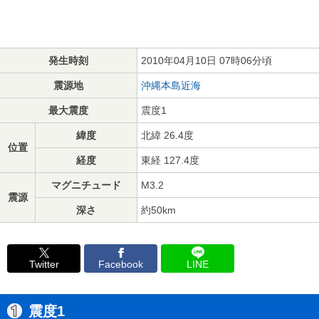
発生時刻
2010年04月10日 07時06分頃
震源地
沖縄本島近海
最大震度
震度1
緯度
北緯 26.4度
位置
経度
東経 127.4度
マグニチュード
M3.2
震源
深さ
約50km
Twitter
Facebook
LINE
震度1