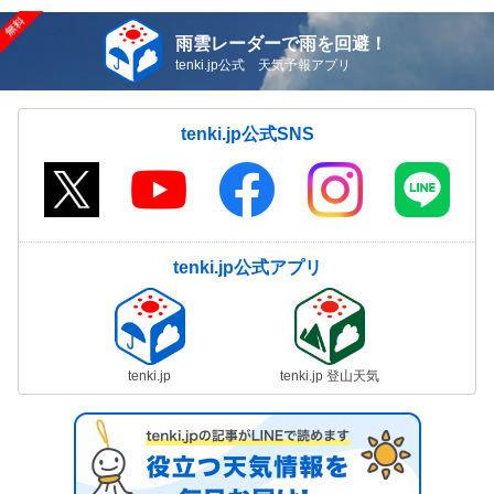
雨雲レーダーで雨を回避！
tenki.jp公式 天気予報アプリ
tenki.jp公式SNS
tenki.jp公式アプリ
tenki.jp
tenki.jp 登山天気