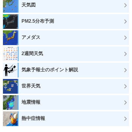
天気図
PM2.5分布予測
アメダス
2週間天気
気象予報士のポイント解説
世界天気
地震情報
熱中症情報