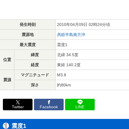
発生時刻
2010年04月09日 02時24分頃
震源地
房総半島南方沖
最大震度
震度1
緯度
北緯 34.5度
位置
経度
東経 140.2度
マグニチュード
M3.8
震源
深さ
約80km
Twitter
Facebook
LINE
震度1