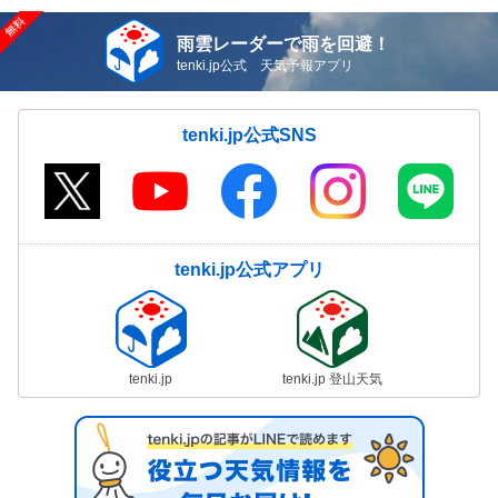
雨雲レーダーで雨を回避！
tenki.jp公式 天気予報アプリ
tenki.jp公式SNS
tenki.jp公式アプリ
tenki.jp
tenki.jp 登山天気