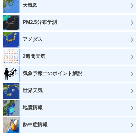
天気図
PM2.5分布予測
アメダス
2週間天気
気象予報士のポイント解説
世界天気
地震情報
熱中症情報