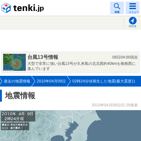
tenki.jp
検索
メニュー
現在地
台風13号情報
08日04:00現在
大型で非常に強い台風13号が久米島の北北西約40kmを南南西に
進んでいます
過去の地震情報
2010年04月09日
02時24分頃発生した地震(最大震度1)
地震情報
2010年04月09日02:29発表