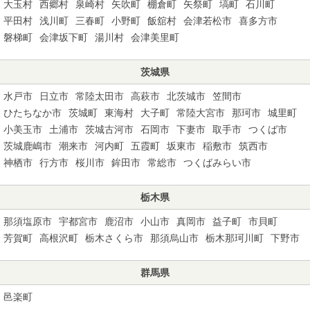
大玉村
西郷村
泉崎村
矢吹町
棚倉町
矢祭町
塙町
石川町
平田村
浅川町
三春町
小野町
飯舘村
会津若松市
喜多方市
磐梯町
会津坂下町
湯川村
会津美里町
茨城県
水戸市
日立市
常陸太田市
高萩市
北茨城市
笠間市
ひたちなか市
茨城町
東海村
大子町
常陸大宮市
那珂市
城里町
小美玉市
土浦市
茨城古河市
石岡市
下妻市
取手市
つくば市
茨城鹿嶋市
潮来市
河内町
五霞町
坂東市
稲敷市
筑西市
神栖市
行方市
桜川市
鉾田市
常総市
つくばみらい市
栃木県
那須塩原市
宇都宮市
鹿沼市
小山市
真岡市
益子町
市貝町
芳賀町
高根沢町
栃木さくら市
那須烏山市
栃木那珂川町
下野市
群馬県
邑楽町