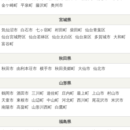
金ケ崎町
平泉町
藤沢町
奥州市
宮城県
気仙沼市
白石市
七ヶ宿町
村田町
柴田町
仙台青葉区
仙台宮城野区
仙台若林区
仙台太白区
仙台泉区
多賀城市
大和町
富谷町
秋田県
秋田市
由利本荘市
横手市
秋田美郷町
大仙市
仙北市
山形県
鶴岡市
酒田市
三川町
遊佐町
庄内町
最上町
上山市
村山市
天童市
東根市
山辺町
中山町
河北町
西川町
尾花沢市
米沢市
南陽市
高畠町
山形川西町
白鷹町
福島県