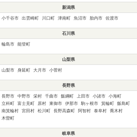
新潟県
小千谷市
出雲崎町
川口町
津南町
魚沼市
胎内市
佐渡市
石川県
輪島市
能登町
山梨県
山梨市
身延町
大月市
小菅村
長野県
長野市
中野市
栄村
千曲市
飯綱町
上田市
小諸市
小海町
立科町
富士見町
原村
東御市
伊那市
駒ヶ根市
箕輪町
飯島町
南箕輪村
宮田村
松川町
長野高森町
阿智村
泰阜村
喬木村
木曽町
岐阜県