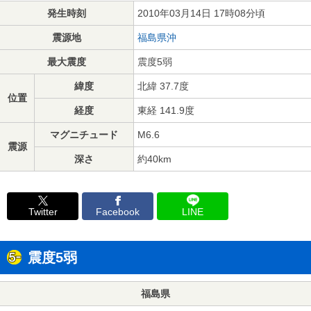
発生時刻
2010年03月14日 17時08分頃
震源地
福島県沖
最大震度
震度5弱
緯度
北緯 37.7度
位置
経度
東経 141.9度
マグニチュード
M6.6
震源
深さ
約40km
Twitter
Facebook
LINE
震度5弱
福島県