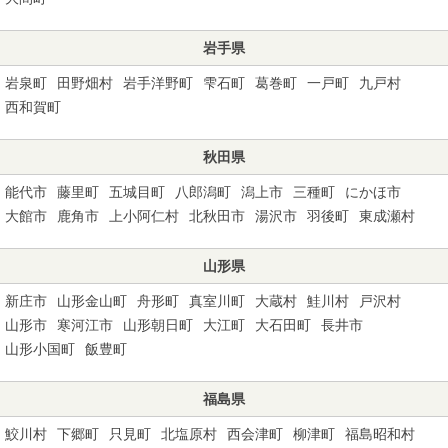
岩手県
岩泉町
田野畑村
岩手洋野町
雫石町
葛巻町
一戸町
九戸村
西和賀町
秋田県
能代市
藤里町
五城目町
八郎潟町
潟上市
三種町
にかほ市
大館市
鹿角市
上小阿仁村
北秋田市
湯沢市
羽後町
東成瀬村
山形県
新庄市
山形金山町
舟形町
真室川町
大蔵村
鮭川村
戸沢村
山形市
寒河江市
山形朝日町
大江町
大石田町
長井市
山形小国町
飯豊町
福島県
鮫川村
下郷町
只見町
北塩原村
西会津町
柳津町
福島昭和村