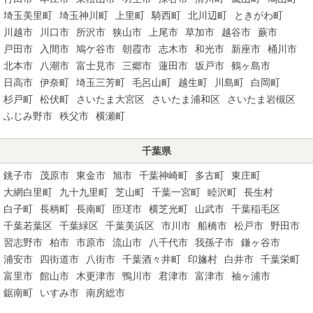
埼玉美里町
埼玉神川町
上里町
騎西町
北川辺町
ときがわ町
川越市
川口市
所沢市
狭山市
上尾市
草加市
越谷市
蕨市
戸田市
入間市
鳩ケ谷市
朝霞市
志木市
和光市
新座市
桶川市
北本市
八潮市
富士見市
三郷市
蓮田市
坂戸市
鶴ヶ島市
日高市
伊奈町
埼玉三芳町
毛呂山町
越生町
川島町
白岡町
杉戸町
松伏町
さいたま大宮区
さいたま浦和区
さいたま岩槻区
ふじみ野市
秩父市
横瀬町
千葉県
銚子市
茂原市
東金市
旭市
千葉神崎町
多古町
東庄町
大網白里町
九十九里町
芝山町
千葉一宮町
睦沢町
長生村
白子町
長柄町
長南町
匝瑳市
横芝光町
山武市
千葉稲毛区
千葉若葉区
千葉緑区
千葉美浜区
市川市
船橋市
松戸市
野田市
習志野市
柏市
市原市
流山市
八千代市
我孫子市
鎌ヶ谷市
浦安市
四街道市
八街市
千葉酒々井町
印旛村
白井市
千葉栄町
富里市
館山市
木更津市
鴨川市
君津市
富津市
袖ヶ浦市
鋸南町
いすみ市
南房総市