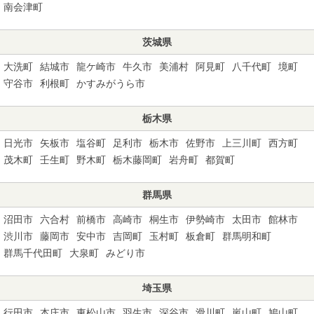
南会津町
茨城県
大洗町
結城市
龍ケ崎市
牛久市
美浦村
阿見町
八千代町
境町
守谷市
利根町
かすみがうら市
栃木県
日光市
矢板市
塩谷町
足利市
栃木市
佐野市
上三川町
西方町
茂木町
壬生町
野木町
栃木藤岡町
岩舟町
都賀町
群馬県
沼田市
六合村
前橋市
高崎市
桐生市
伊勢崎市
太田市
館林市
渋川市
藤岡市
安中市
吉岡町
玉村町
板倉町
群馬明和町
群馬千代田町
大泉町
みどり市
埼玉県
行田市
本庄市
東松山市
羽生市
深谷市
滑川町
嵐山町
鳩山町