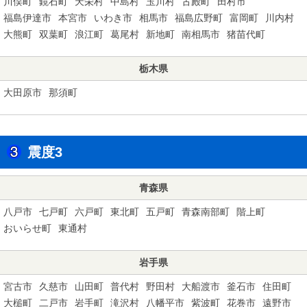
川俣町
鏡石町
天栄村
中島村
玉川村
古殿町
田村市
福島伊達市
本宮市
いわき市
相馬市
福島広野町
富岡町
川内村
大熊町
双葉町
浪江町
葛尾村
新地町
南相馬市
猪苗代町
栃木県
大田原市
那須町
震度3
青森県
八戸市
七戸町
六戸町
東北町
五戸町
青森南部町
階上町
おいらせ町
東通村
岩手県
宮古市
久慈市
山田町
普代村
野田村
大船渡市
釜石市
住田町
大槌町
二戸市
岩手町
滝沢村
八幡平市
紫波町
花巻市
遠野市