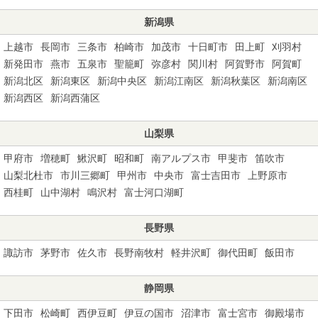
新潟県
上越市
長岡市
三条市
柏崎市
加茂市
十日町市
田上町
刈羽村
新発田市
燕市
五泉市
聖籠町
弥彦村
関川村
阿賀野市
阿賀町
新潟北区
新潟東区
新潟中央区
新潟江南区
新潟秋葉区
新潟南区
新潟西区
新潟西蒲区
山梨県
甲府市
増穂町
鰍沢町
昭和町
南アルプス市
甲斐市
笛吹市
山梨北杜市
市川三郷町
甲州市
中央市
富士吉田市
上野原市
西桂町
山中湖村
鳴沢村
富士河口湖町
長野県
諏訪市
茅野市
佐久市
長野南牧村
軽井沢町
御代田町
飯田市
静岡県
下田市
松崎町
西伊豆町
伊豆の国市
沼津市
富士宮市
御殿場市