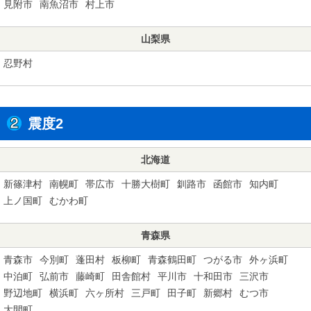
見附市
南魚沼市
村上市
山梨県
忍野村
震度2
北海道
新篠津村
南幌町
帯広市
十勝大樹町
釧路市
函館市
知内町
上ノ国町
むかわ町
青森県
青森市
今別町
蓬田村
板柳町
青森鶴田町
つがる市
外ヶ浜町
中泊町
弘前市
藤崎町
田舎館村
平川市
十和田市
三沢市
野辺地町
横浜町
六ヶ所村
三戸町
田子町
新郷村
むつ市
大間町