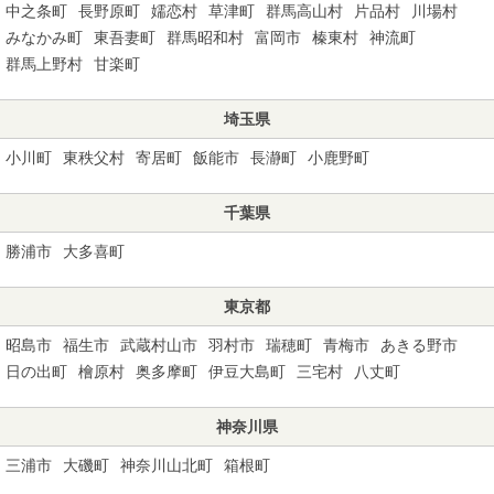
中之条町
長野原町
嬬恋村
草津町
群馬高山村
片品村
川場村
みなかみ町
東吾妻町
群馬昭和村
富岡市
榛東村
神流町
群馬上野村
甘楽町
埼玉県
小川町
東秩父村
寄居町
飯能市
長瀞町
小鹿野町
千葉県
勝浦市
大多喜町
東京都
昭島市
福生市
武蔵村山市
羽村市
瑞穂町
青梅市
あきる野市
日の出町
檜原村
奥多摩町
伊豆大島町
三宅村
八丈町
神奈川県
三浦市
大磯町
神奈川山北町
箱根町