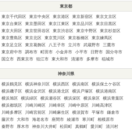
東京都
東京千代田区
東京中央区
東京港区
東京新宿区
東京文京区
東京台東区
東京墨田区
東京江東区
東京品川区
東京目黒区
東京大田区
東京世田谷区
東京渋谷区
東京中野区
東京杉並区
東京豊島区
東京北区
東京荒川区
東京板橋区
東京練馬区
東京足立区
東京葛飾区
八王子市
立川市
武蔵野市
三鷹市
東京府中市
調布市
町田市
小金井市
小平市
日野市
国分寺市
国立市
西東京市
狛江市
東大和市
清瀬市
多摩市
稲城市
神奈川県
横浜鶴見区
横浜神奈川区
横浜西区
横浜南区
横浜保土ケ谷区
横浜磯子区
横浜金沢区
横浜港北区
横浜戸塚区
横浜港南区
横浜旭区
横浜緑区
横浜瀬谷区
横浜栄区
横浜泉区
横浜青葉区
横浜都筑区
川崎川崎区
川崎幸区
川崎中原区
川崎高津区
川崎多摩区
川崎宮前区
川崎麻生区
横須賀市
平塚市
鎌倉市
藤沢市
大和市
海老名市
座間市
綾瀬市
寒川町
相模原市
秦野市
厚木市
神奈川大井町
松田町
真鶴町
愛川町
清川村