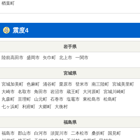
楢葉町
震度4
岩手県
陸前高田市
盛岡市
矢巾町
北上市
一関市
宮城県
宮城加美町
色麻町
涌谷町
栗原市
登米市
南三陸町
宮城美里町
大崎市
名取市
角田市
岩沼市
蔵王町
大河原町
宮城川崎町
丸森町
亘理町
山元町
石巻市
塩竈市
東松島市
松島町
七ヶ浜町
利府町
大郷町
大衡村
福島県
福島市
郡山市
白河市
須賀川市
二本松市
桑折町
国見町