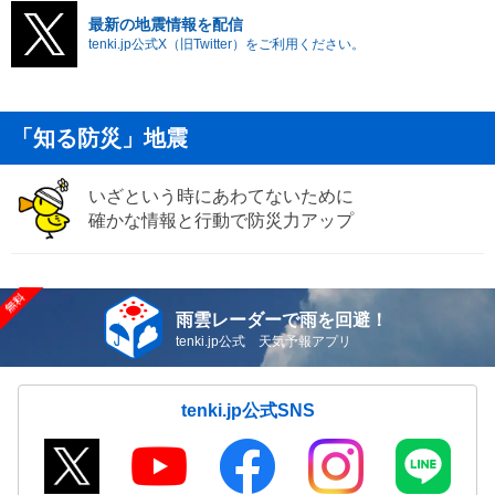
最新の地震情報を配信
tenki.jp公式X（旧Twitter）をご利用ください。
「知る防災」地震
いざという時にあわてないために
確かな情報と行動で防災力アップ
雨雲レーダーで雨を回避！
tenki.jp公式 天気予報アプリ
tenki.jp公式SNS