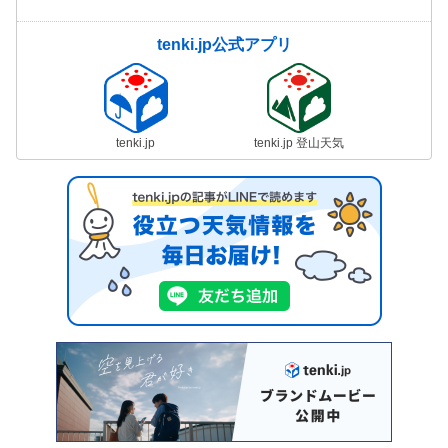
tenki.jp公式アプリ
tenki.jp
tenki.jp 登山天気