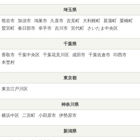
埼玉県
熊谷市
加須市
鴻巣市
久喜市
吉見町
大利根町
菖蒲町
栗橋町
鷲宮町
春日部市
幸手市
吉川市
宮代町
さいたま中央区
千葉県
香取市
千葉中央区
千葉花見川区
成田市
千葉佐倉市
印西市
本埜村
東京都
東京江戸川区
神奈川県
横浜中区
二宮町
小田原市
伊勢原市
新潟県