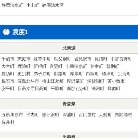
静岡清水町
小山町
静岡清水区
震度1
北海道
千歳市
恵庭市
妹背牛町
秩父別町
岩見沢市
長沼町
中富良野町
大空町
鹿追町
新得町
音更町
十勝清水町
芽室町
幕別町
豊頃町
更別村
弟子屈町
釧路町
厚岸町
白糠町
標津町
別海町
根室市
渡島北斗市
檜山江差町
厚沢部町
洞爺湖町
苫小牧市
安平町
日高支庁日高町
平取町
新ひだか町
浦河町
様似町
青森県
五所川原市
平内町
鰺ヶ沢町
深浦町
西目屋村
大鰐町
風間浦村
佐井村
岩手県