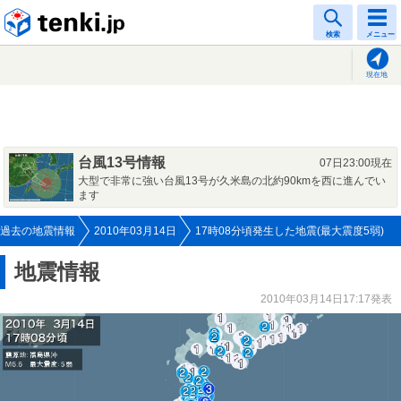
tenki.jp
検索
メニュー
現在地
台風13号情報
07日23:00現在
大型で非常に強い台風13号が久米島の北約90kmを西に進んでい
ます
過去の地震情報
2010年03月14日
17時08分頃発生した地震(最大震度5弱)
地震情報
2010年03月14日17:17発表