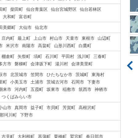
田町
柴田町
仙台青葉区
仙台宮城野区
仙台若林区
大和町
富谷町
田美郷町
大仙市
仙北市
庄内町
最上町
上山市
村山市
天童市
東根市
山辺町
市
米沢市
南陽市
高畠町
山形川西町
白鷹町
棚倉町
矢祭町
塙町
石川町
平田村
浅川町
三春町
多方市
磐梯町
会津坂下町
湯川村
会津美里町
萩市
北茨城市
笠間市
ひたちなか市
茨城町
東海村
里町
小美玉市
土浦市
茨城古河市
石岡市
下妻市
潮来市
河内町
五霞町
坂東市
稲敷市
筑西市
神栖市
つくばみらい市
小山市
真岡市
益子町
市貝町
芳賀町
高根沢町
那珂川町
下野市
吉見町
大利根町
菖蒲町
栗橋町
鷲宮町
春日部市