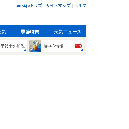
tenki.jpトップ
｜
サイトマップ
｜
ヘルプ
天気
季節特集
天気ニュース
象予報士の解説
熱中症情報
注目