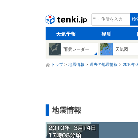
tenki.jp
検
天気予報
観測
雨雲レーダー
天気図
トップ
地震情報
過去の地震情報
2010年
地震情報