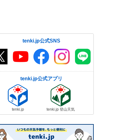
tenki.jp公式SNS
tenki.jp公式アプリ
tenki.jp
tenki.jp 登山天気