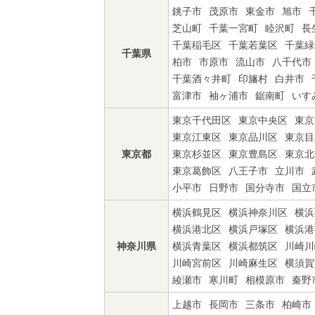
銚子市
茂原市
東金市
旭市
芝山町
千葉一宮町
睦沢町
長
千葉稲毛区
千葉若葉区
千葉緑
千葉県
柏市
市原市
流山市
八千代市
千葉酒々井町
印旛村
白井市
富津市
袖ヶ浦市
鋸南町
いす
東京千代田区
東京中央区
東京
東京江東区
東京品川区
東京目
東京都
東京杉並区
東京豊島区
東京北
東京葛飾区
八王子市
立川市
小平市
日野市
国分寺市
国立
横浜鶴見区
横浜神奈川区
横浜
横浜港北区
横浜戸塚区
横浜港
神奈川県
横浜青葉区
横浜都筑区
川崎川
川崎宮前区
川崎麻生区
横須賀
綾瀬市
寒川町
相模原市
秦野
上越市
長岡市
三条市
柏崎市