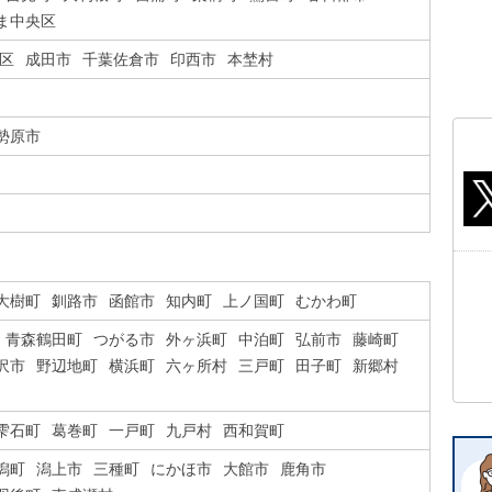
ま中央区
区
成田市
千葉佐倉市
印西市
本埜村
勢原市
大樹町
釧路市
函館市
知内町
上ノ国町
むかわ町
青森鶴田町
つがる市
外ヶ浜町
中泊町
弘前市
藤崎町
沢市
野辺地町
横浜町
六ヶ所村
三戸町
田子町
新郷村
雫石町
葛巻町
一戸町
九戸村
西和賀町
潟町
潟上市
三種町
にかほ市
大館市
鹿角市