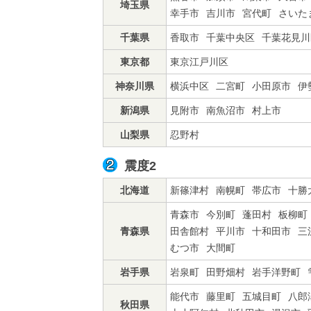
埼玉県
幸手市
吉川市
宮代町
さいた
千葉県
香取市
千葉中央区
千葉花見川
東京都
東京江戸川区
神奈川県
横浜中区
二宮町
小田原市
伊
新潟県
見附市
南魚沼市
村上市
山梨県
忍野村
震度2
北海道
新篠津村
南幌町
帯広市
十勝
青森市
今別町
蓬田村
板柳町
青森県
田舎館村
平川市
十和田市
三
むつ市
大間町
岩手県
岩泉町
田野畑村
岩手洋野町
能代市
藤里町
五城目町
八郎
秋田県