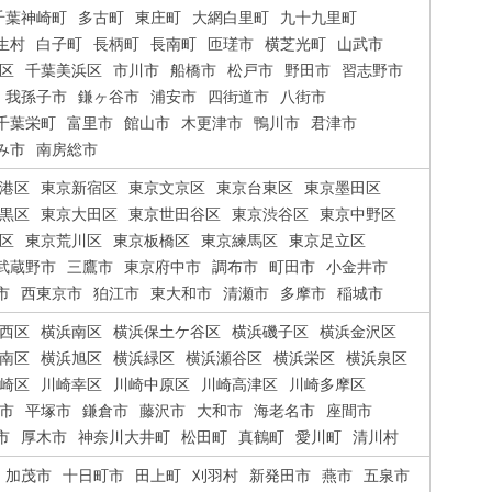
千葉神崎町
多古町
東庄町
大網白里町
九十九里町
生村
白子町
長柄町
長南町
匝瑳市
横芝光町
山武市
区
千葉美浜区
市川市
船橋市
松戸市
野田市
習志野市
我孫子市
鎌ヶ谷市
浦安市
四街道市
八街市
千葉栄町
富里市
館山市
木更津市
鴨川市
君津市
み市
南房総市
港区
東京新宿区
東京文京区
東京台東区
東京墨田区
黒区
東京大田区
東京世田谷区
東京渋谷区
東京中野区
区
東京荒川区
東京板橋区
東京練馬区
東京足立区
武蔵野市
三鷹市
東京府中市
調布市
町田市
小金井市
市
西東京市
狛江市
東大和市
清瀬市
多摩市
稲城市
西区
横浜南区
横浜保土ケ谷区
横浜磯子区
横浜金沢区
南区
横浜旭区
横浜緑区
横浜瀬谷区
横浜栄区
横浜泉区
崎区
川崎幸区
川崎中原区
川崎高津区
川崎多摩区
市
平塚市
鎌倉市
藤沢市
大和市
海老名市
座間市
市
厚木市
神奈川大井町
松田町
真鶴町
愛川町
清川村
加茂市
十日町市
田上町
刈羽村
新発田市
燕市
五泉市