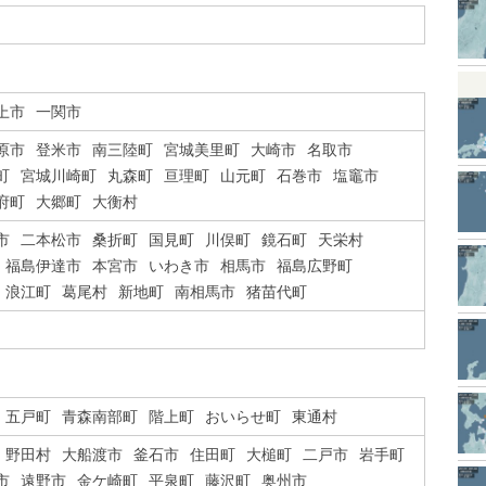
上市
一関市
原市
登米市
南三陸町
宮城美里町
大崎市
名取市
町
宮城川崎町
丸森町
亘理町
山元町
石巻市
塩竈市
府町
大郷町
大衡村
市
二本松市
桑折町
国見町
川俣町
鏡石町
天栄村
福島伊達市
本宮市
いわき市
相馬市
福島広野町
浪江町
葛尾村
新地町
南相馬市
猪苗代町
五戸町
青森南部町
階上町
おいらせ町
東通村
野田村
大船渡市
釜石市
住田町
大槌町
二戸市
岩手町
市
遠野市
金ケ崎町
平泉町
藤沢町
奥州市