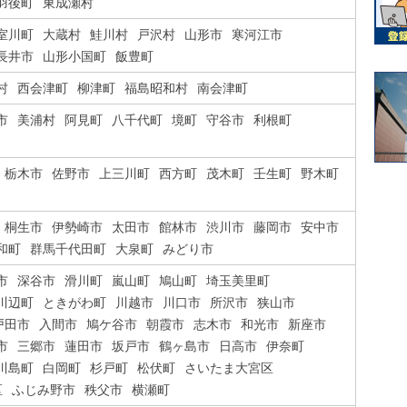
羽後町
東成瀬村
室川町
大蔵村
鮭川村
戸沢村
山形市
寒河江市
長井市
山形小国町
飯豊町
村
西会津町
柳津町
福島昭和村
南会津町
市
美浦村
阿見町
八千代町
境町
守谷市
利根町
栃木市
佐野市
上三川町
西方町
茂木町
壬生町
野木町
桐生市
伊勢崎市
太田市
館林市
渋川市
藤岡市
安中市
和町
群馬千代田町
大泉町
みどり市
市
深谷市
滑川町
嵐山町
鳩山町
埼玉美里町
川辺町
ときがわ町
川越市
川口市
所沢市
狭山市
戸田市
入間市
鳩ケ谷市
朝霞市
志木市
和光市
新座市
市
三郷市
蓮田市
坂戸市
鶴ヶ島市
日高市
伊奈町
川島町
白岡町
杉戸町
松伏町
さいたま大宮区
区
ふじみ野市
秩父市
横瀬町