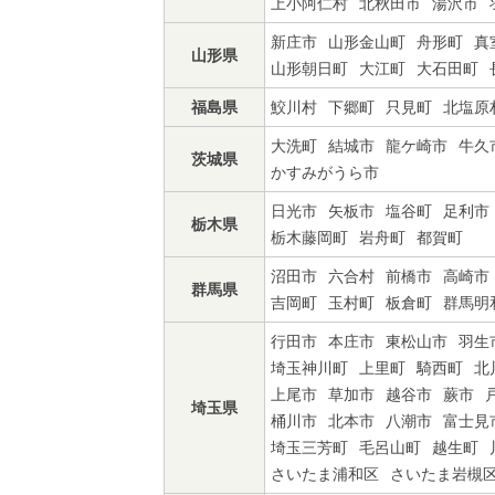
上小阿仁村
北秋田市
湯沢市
新庄市
山形金山町
舟形町
真
山形県
山形朝日町
大江町
大石田町
福島県
鮫川村
下郷町
只見町
北塩原
大洗町
結城市
龍ケ崎市
牛久
茨城県
かすみがうら市
日光市
矢板市
塩谷町
足利市
栃木県
栃木藤岡町
岩舟町
都賀町
沼田市
六合村
前橋市
高崎市
群馬県
吉岡町
玉村町
板倉町
群馬明
行田市
本庄市
東松山市
羽生
埼玉神川町
上里町
騎西町
北
上尾市
草加市
越谷市
蕨市
埼玉県
桶川市
北本市
八潮市
富士見
埼玉三芳町
毛呂山町
越生町
さいたま浦和区
さいたま岩槻