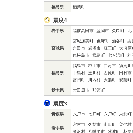
福島県
楢葉町
震度4
岩手県
陸前高田市
盛岡市
矢巾町
北
宮城加美町
色麻町
涌谷町
栗
宮城県
角田市
岩沼市
蔵王町
大河原
東松島市
松島町
七ヶ浜町
利
福島市
郡山市
白河市
須賀川
福島県
中島村
玉川村
古殿町
田村市
富岡町
川内村
大熊町
双葉町
栃木県
大田原市
那須町
震度3
青森県
八戸市
七戸町
六戸町
東北町
宮古市
久慈市
山田町
普代村
岩手県
滝沢村
八幡平市
紫波町
花巻