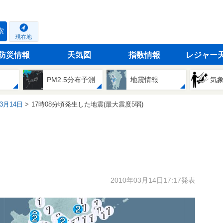
索
現在地
防災情報
天気図
指数情報
レジャー
PM2.5分布予測
地震情報
気
03月14日
17時08分頃発生した地震(最大震度5弱)
2010年03月14日17:17発表