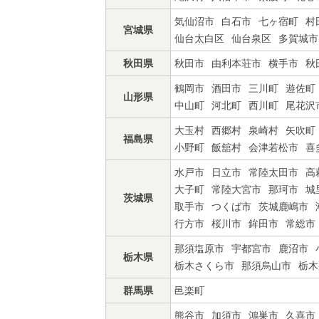
気仙沼市
白石市
七ヶ宿町
村
宮城県
仙台太白区
仙台泉区
多賀城市
秋田県
秋田市
由利本荘市
横手市
秋
鶴岡市
酒田市
三川町
遊佐町
山形県
中山町
河北町
西川町
尾花沢
大玉村
西郷村
泉崎村
矢吹町
福島県
小野町
飯舘村
会津若松市
喜
水戸市
日立市
常陸太田市
高
大子町
常陸大宮市
那珂市
城
茨城県
取手市
つくば市
茨城鹿嶋市
行方市
桜川市
鉾田市
常総市
那須塩原市
宇都宮市
鹿沼市
栃木県
栃木さくら市
那須烏山市
栃木
群馬県
邑楽町
熊谷市
加須市
鴻巣市
久喜市