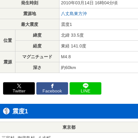
発生時刻
2010年03月14日 16時04分頃
震源地
八丈島東方沖
最大震度
震度1
緯度
北緯 33.5度
位置
経度
東経 141.0度
マグニチュード
M4.8
震源
深さ
約60km
Twitter
Facebook
LINE
震度1
東京都
三宅村
御蔵島村
八丈町