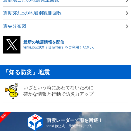
震度3以上の地域別観測回数
震央分布図
最新の地震情報を配信
tenki.jp公式X（旧Twitter）をご利用ください。
「知る防災」地震
いざという時にあわてないために
確かな情報と行動で防災力アップ
雨雲レーダーで雨を回避！
tenki.jp公式 天気予報アプリ