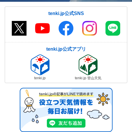
tenki.jp公式SNS
tenki.jp公式アプリ
tenki.jp
tenki.jp 登山天気