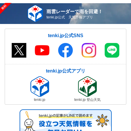
雨雲レーダーで雨を回避！
tenki.jp公式 天気予報アプリ
tenki.jp公式SNS
tenki.jp公式アプリ
tenki.jp
tenki.jp 登山天気