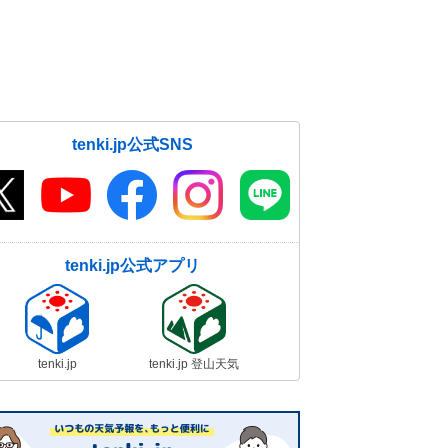
tenki.jp公式SNS
tenki.jp公式アプリ
tenki.jp
tenki.jp 登山天気