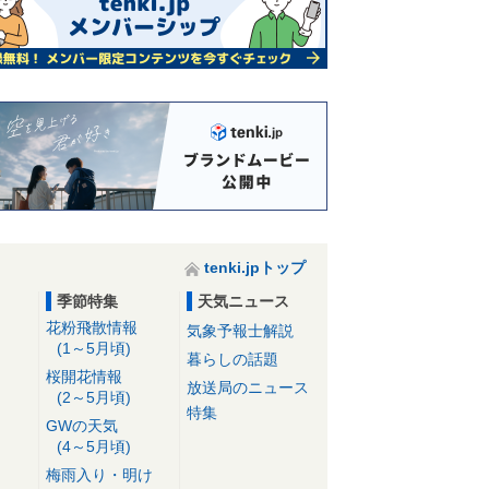
tenki.jpトップ
季節特集
天気ニュース
花粉飛散情報
気象予報士解説
(1～5月頃)
暮らしの話題
桜開花情報
放送局のニュース
(2～5月頃)
特集
GWの天気
(4～5月頃)
梅雨入り・明け