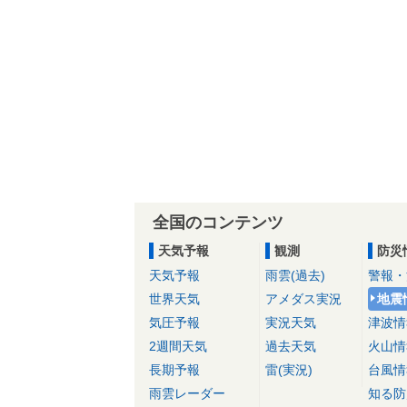
全国のコンテンツ
天気予報
観測
防災
天気予報
雨雲(過去)
警報・
世界天気
アメダス実況
地震
気圧予報
実況天気
津波情
2週間天気
過去天気
火山情
長期予報
雷(実況)
台風情
雨雲レーダー
知る防