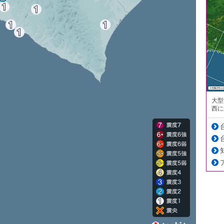
大型
西に