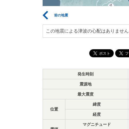
前の地震
この地震による津波の心配はありません
発生時刻
震源地
最大震度
緯度
位置
経度
マグニチュード