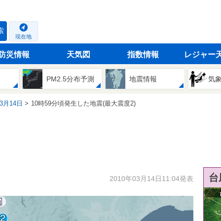
索
現在地
防災情報
天気図
指数情報
レジャー
PM2.5分布予測
地震情報
気
03月14日
10時59分頃発生した地震(最大震度2)
台
2010年03月14日11:04発表