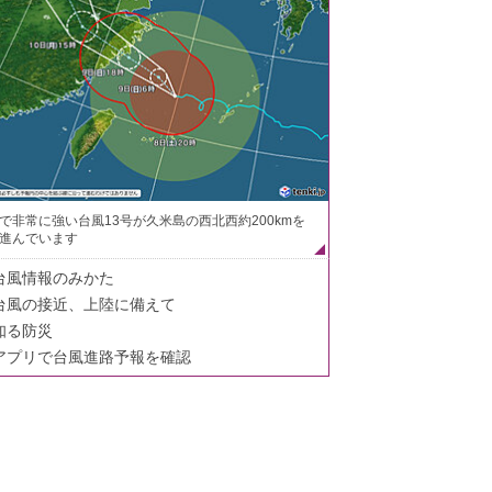
で非常に強い台風13号が久米島の西北西約200kmを
進んでいます
台風情報のみかた
台風の接近、上陸に備えて
知る防災
アプリで台風進路予報を確認