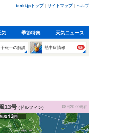
tenki.jpトップ
｜
サイトマップ
｜
ヘルプ
天気
季節特集
天気ニュース
象予報士の解説
熱中症情報
注目
風13号
(ドルフィン)
08日20:00現在