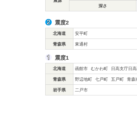
震源
深さ
震度2
北海道
安平町
青森県
東通村
震度1
北海道
函館市
むかわ町
日高支庁日高
青森県
野辺地町
七戸町
五戸町
青森
岩手県
二戸市