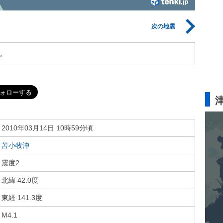
次の地震
。
2010年03月14日 10時59分頃
苫小牧沖
震度2
北緯 42.0度
東経 141.3度
M4.1