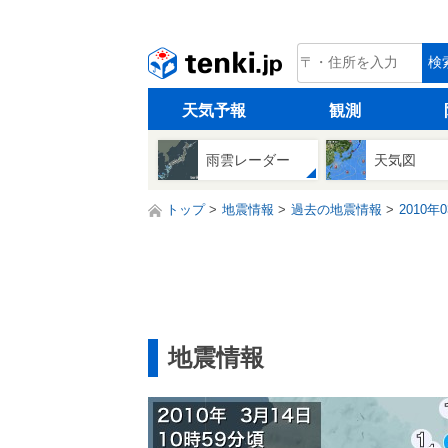
tenki.jp
検
天気予報
観測
雨雲レーダー
天気図
トップ
地震情報
過去の地震情報
2010年
地震情報