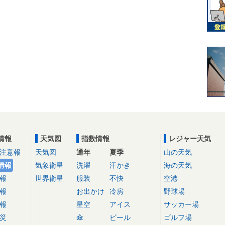
情報
天気図
指数情報
レジャー天気
注意報
天気図
通年
夏季
山の天気
情報
気象衛星
洗濯
汗かき
海の天気
報
世界衛星
服装
不快
空港
報
お出かけ
冷房
野球場
報
星空
アイス
サッカー場
災
傘
ビール
ゴルフ場