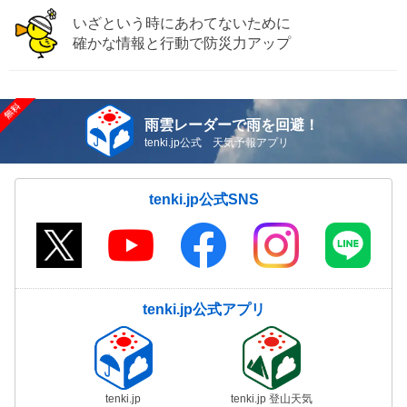
いざという時にあわてないために
確かな情報と行動で防災力アップ
雨雲レーダーで雨を回避！
tenki.jp公式 天気予報アプリ
tenki.jp公式SNS
tenki.jp公式アプリ
tenki.jp
tenki.jp 登山天気