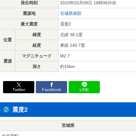
発生時刻
2010年03月08日 16時06分頃
震源地
宮城県南部
最大震度
震度2
緯度
北緯 38.1度
位置
経度
東経 140.7度
マグニチュード
M2.7
震源
深さ
約10km
Twitter
Facebook
LINE
震度2
宮城県
大河原町