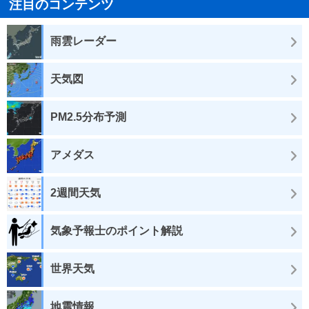
注目のコンテンツ
雨雲レーダー
天気図
PM2.5分布予測
アメダス
2週間天気
気象予報士のポイント解説
世界天気
地震情報